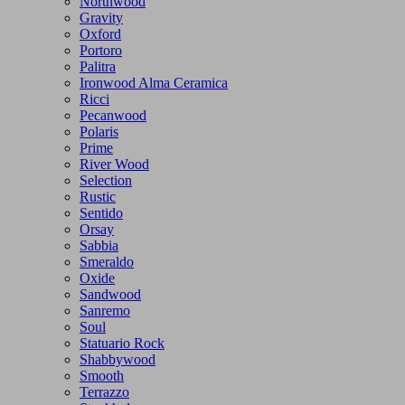
Northwood
Gravity
Oxford
Portoro
Palitra
Ironwood Alma Ceramica
Ricci
Pecanwood
Polaris
Prime
River Wood
Selection
Rustic
Sentido
Orsay
Sabbia
Smeraldo
Oxide
Sandwood
Sanremo
Soul
Statuario Rock
Shabbywood
Smooth
Terrazzo