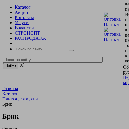
в
Каталог
пу
Акции
И
Контакты
н
Услуги
о
Вакансии
в
СТРОЙОПТ
к
РАСПРОДАЖА
и
т
н
к
к
Об
руб
Пе
ко
Главная
Каталог
Плитка для кухни
Брик
Брик
Фильтр: