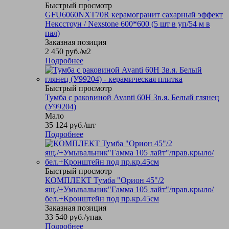
Быстрый просмотр
GFU6060NXT70R керамогранит сахарный эффект
Нексстоун / Nexstone 600*600 (5 шт в уп/54 м в
пал)
Заказная позиция
2 450
руб.
/м2
Подробнее
Быстрый просмотр
Тумба с раковиной Avanti 60Н 3в.я. Белый глянец
(У99204)
Мало
35 124
руб.
/шт
Подробнее
Быстрый просмотр
КОМПЛЕКТ Тумба "Орион 45"/2
ящ./+Умывальник"Гамма 105 лайт"/прав.крыло/
бел.+Кронштейн под пр.кр.45см
Заказная позиция
33 540
руб.
/упак
Подробнее