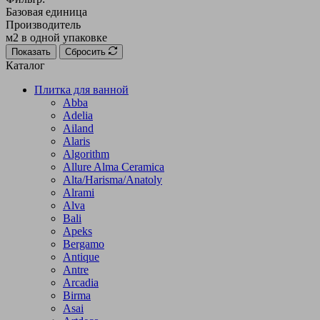
Базовая единица
Производитель
м2 в одной упаковке
Показать
Сбросить
Каталог
Плитка для ванной
Abba
Adelia
Ailand
Alaris
Algorithm
Allure Alma Ceramica
Alta/Harisma/Anatoly
Alrami
Alva
Bali
Apeks
Bergamo
Antique
Antre
Arcadia
Birma
Asai