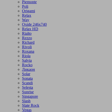
Piemonte
Poli
Origami
Relax
Way
Oxide 246x740
Relax HD
Rialto
Rezzo
Richard
Rivoli
Roxana
Riola
Salvia
Rocko
Ликаон
Solar
Sonata
Scandi
Selesta
Sunrise
Singapore
Slash
Slate Rock
Vegas