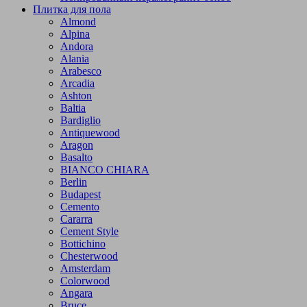
Плитка для пола
Almond
Alpina
Andora
Alania
Arabesco
Arcadia
Ashton
Baltia
Bardiglio
Antiquewood
Aragon
Basalto
BIANCO CHIARA
Berlin
Budapest
Cemento
Cararra
Cement Style
Bottichino
Chesterwood
Amsterdam
Colorwood
Angara
Bruce