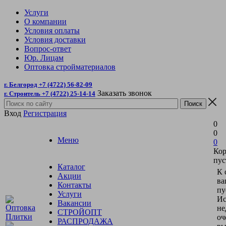
Услуги
О компании
Условия оплаты
Условия доставки
Вопрос-ответ
Юр. Лицам
Оптовка стройматериалов
г. Белгород +7 (4722) 56-82-09
Заказать звонок
г. Строитель +7 (4722) 25-14-14
Вход
Регистрация
0
0
Меню
0
Кор
пус
Каталог
К 
Акции
ва
Контакты
пу
Услуги
Ис
Вакансии
не
СТРОЙОПТ
оч
РАСПРОДАЖА