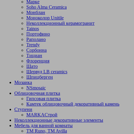
Марке
Soho Alma Ceramica
Монблан
Моноколор Unitile
Неколлекционный керамогранит
Tainos
Портофино
Раполано
Trendy
Сорбонна
Тициан
Флоренция
Шато
Шервуд LB ceramics
Шпицберген
Мозаика
NSmosaic
Облицовочная плитка
Гипсовая плитка
Камтек облицовочный декоративный камень
Ступени
МARKAСтрой
Неколлекционные декоративные элементы
Мебель для ванной комнаты
TM Runo, TM Avilla