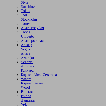
Style
Sunshine
Tokio
Tori
Stockholm
Torres
Агата голубая
Trevis
Umberto
Агата розовая
Алжир
Vegas
Альта
Амалфи
Venezia
Астерия
Баккара
Борнео Alma Ceramica
Wizard
Борнео Belani
Wood
Винтаж
Виола
Дайкири
Velvet