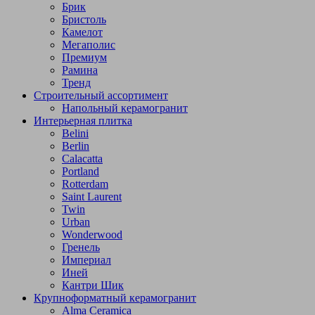
Брик
Бристоль
Камелот
Мегаполис
Премиум
Рамина
Тренд
Строительный ассортимент
Напольный керамогранит
Интерьерная плитка
Belini
Berlin
Calacatta
Portland
Rotterdam
Saint Laurent
Twin
Urban
Wonderwood
Гренель
Империал
Иней
Кантри Шик
Крупноформатный керамогранит
Alma Ceramica