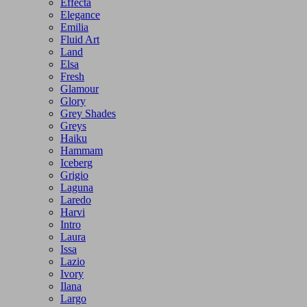
Effecta
Elegance
Emilia
Fluid Art
Land
Elsa
Fresh
Glamour
Glory
Grey Shades
Greys
Haiku
Hammam
Iceberg
Grigio
Laguna
Laredo
Harvi
Intro
Laura
Issa
Lazio
Ivory
Ilana
Largo