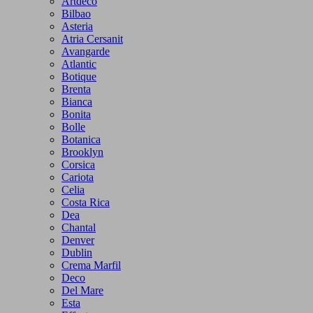
Artdeco
Bilbao
Asteria
Atria Cersanit
Avangarde
Atlantic
Botique
Brenta
Bianca
Bonita
Bolle
Botanica
Brooklyn
Corsica
Cariota
Celia
Costa Rica
Dea
Chantal
Denver
Dublin
Crema Marfil
Deco
Del Mare
Esta