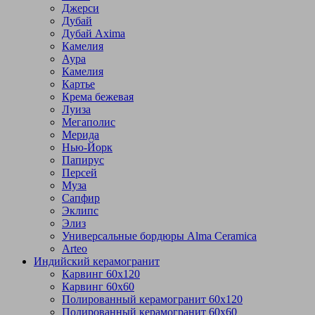
Джерси
Дубай
Дубай Axima
Камелия
Аура
Камелия
Картье
Крема бежевая
Луиза
Мегаполис
Мерида
Нью-Йорк
Папирус
Персей
Муза
Сапфир
Эклипс
Элиз
Универсальные бордюры Alma Ceramica
Arteo
Индийский керамогранит
Карвинг 60х120
Карвинг 60х60
Полированный керамогранит 60х120
Полированный керамогранит 60х60