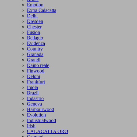
Emotion
Extra Calacatta
Delhi
Dresden
Chester
Fusion
Bellagio
Evidenza
Country
Granada
Grandi
Daino reale
Finwood
Deloni
Frankfurt
Imola
Brazil
Indastrio
Geneva
Harbourwood
Evolution
Industrialwood
Irish
CALACATTA ORO
Capriani