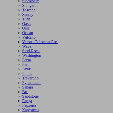
Stockholm
Stuttgart
Toscana
Sanray
Titan
Oasis
Olsa
Orlean
Vulcano
Verona Coliseum Gres
Wave
Steel Rock
Washington
Persa
Peru
Агат
Pulpis
Travertino
Буранелли
Sahara
Вяз
Sandstone
Гарда
Гардена
Карфаген