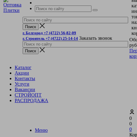
вы
ка
ин
то
на
кн
г. Белгород +7 (4722) 56-82-09
ко
Заказать звонок
г. Строитель +7 (4722) 25-14-14
Общ
руб
Пер
кор
Каталог
Акции
Контакты
Услуги
Вакансии
СТРОЙОПТ
РАСПРОДАЖА
0
0
0
Меню
Кор