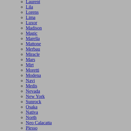
Laurent
Lila
Lorens
Lima
Luxor
Madison
Magic
Marella
Mattone
Merbau
Miracle
Mars
Mirt
Moretti
Modena
Navi
Medis
Nevada
New York
Sunrock
Osaka
Nativa
North
Neo Calacatta
Plesso