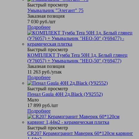
Быстрый просмотр
Умывальник "Элегант" 75
Заказная позиция
7 030
руб.
/шт
Подробнее
Быстрый просмотр
КОМПЛЕКТ Тумба Tera 50Н 1д. Белый глянец
(У76057) + Умывальник "НЕО-50" (У69477)
Заказная позиция
11 263
руб.
/упак
Подробнее
Быстрый просмотр
Пенал Gaula 40Н 2д.Black (У92552)
Мало
17 899
руб.
/шт
Подробнее
Быстрый просмотр
CR207 Керамогранит Маверик 60*120см карвинг
1,44м2