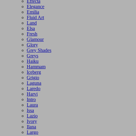
Effecta
Elegance
Emilia
Fluid Art
Land
Elsa
Fresh
Glamour
Glory
Grey Shades
Greys
Haiku
Hammam
Iceberg
Grigio
Laguna
Laredo
Harvi
Intro
Laura
Issa
Lazio
Ivory
Ilana
Largo