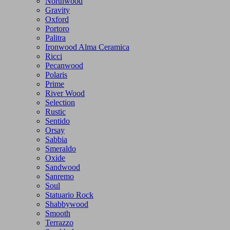
Northwood
Gravity
Oxford
Portoro
Palitra
Ironwood Alma Ceramica
Ricci
Pecanwood
Polaris
Prime
River Wood
Selection
Rustic
Sentido
Orsay
Sabbia
Smeraldo
Oxide
Sandwood
Sanremo
Soul
Statuario Rock
Shabbywood
Smooth
Terrazzo