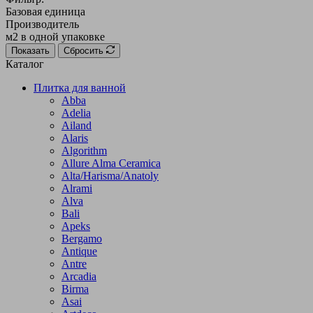
Базовая единица
Производитель
м2 в одной упаковке
Показать
Сбросить
Каталог
Плитка для ванной
Abba
Adelia
Ailand
Alaris
Algorithm
Allure Alma Ceramica
Alta/Harisma/Anatoly
Alrami
Alva
Bali
Apeks
Bergamo
Antique
Antre
Arcadia
Birma
Asai