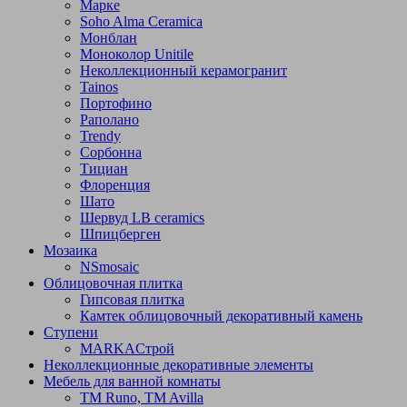
Марке
Soho Alma Ceramica
Монблан
Моноколор Unitile
Неколлекционный керамогранит
Tainos
Портофино
Раполано
Trendy
Сорбонна
Тициан
Флоренция
Шато
Шервуд LB ceramics
Шпицберген
Мозаика
NSmosaic
Облицовочная плитка
Гипсовая плитка
Камтек облицовочный декоративный камень
Ступени
МARKAСтрой
Неколлекционные декоративные элементы
Мебель для ванной комнаты
TM Runo, TM Avilla