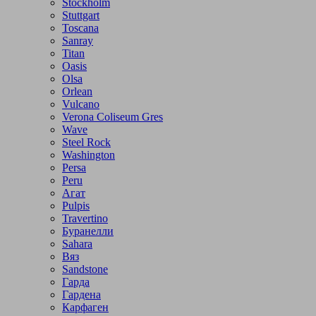
Stockholm
Stuttgart
Toscana
Sanray
Titan
Oasis
Olsa
Orlean
Vulcano
Verona Coliseum Gres
Wave
Steel Rock
Washington
Persa
Peru
Агат
Pulpis
Travertino
Буранелли
Sahara
Вяз
Sandstone
Гарда
Гардена
Карфаген