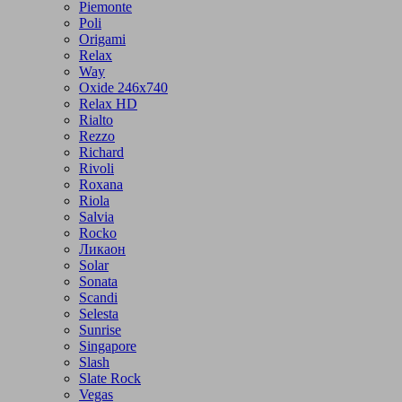
Piemonte
Poli
Origami
Relax
Way
Oxide 246x740
Relax HD
Rialto
Rezzo
Richard
Rivoli
Roxana
Riola
Salvia
Rocko
Ликаон
Solar
Sonata
Scandi
Selesta
Sunrise
Singapore
Slash
Slate Rock
Vegas