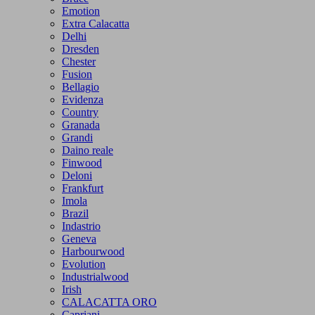
Emotion
Extra Calacatta
Delhi
Dresden
Chester
Fusion
Bellagio
Evidenza
Country
Granada
Grandi
Daino reale
Finwood
Deloni
Frankfurt
Imola
Brazil
Indastrio
Geneva
Harbourwood
Evolution
Industrialwood
Irish
CALACATTA ORO
Capriani