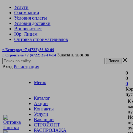
Услуги
О компании
Условия оплаты
Условия доставки
Вопрос-ответ
Юр. Лицам
Оптовка стройматериалов
г. Белгород +7 (4722) 56-82-09
Заказать звонок
г. Строитель +7 (4722) 25-14-14
Вход
Регистрация
0
0
Меню
0
Кор
пус
Каталог
К 
Акции
ва
Контакты
пу
Услуги
Ис
Вакансии
не
СТРОЙОПТ
оч
РАСПРОДАЖА