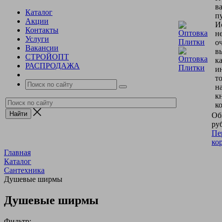
в
Каталог
пу
Акции
И
Контакты
н
Услуги
о
Вакансии
в
СТРОЙОПТ
к
РАСПРОДАЖА
и
т
н
к
к
Об
руб
Пе
ко
Главная
Каталог
Сантехника
Душевые ширмы
Душевые ширмы
Фильтр: