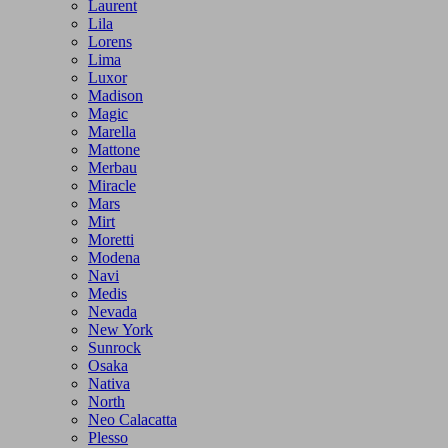
Laurent
Lila
Lorens
Lima
Luxor
Madison
Magic
Marella
Mattone
Merbau
Miracle
Mars
Mirt
Moretti
Modena
Navi
Medis
Nevada
New York
Sunrock
Osaka
Nativa
North
Neo Calacatta
Plesso