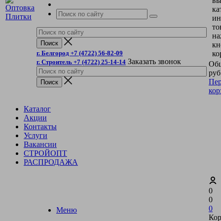
вы
ка
ин
то
на
кн
г. Белгород +7 (4722) 56-82-09
ко
Заказать звонок
г. Строитель +7 (4722) 25-14-14
Общ
руб
Пер
кор
Каталог
Акции
Контакты
Услуги
Вакансии
СТРОЙОПТ
РАСПРОДАЖА
0
0
0
Меню
Кор