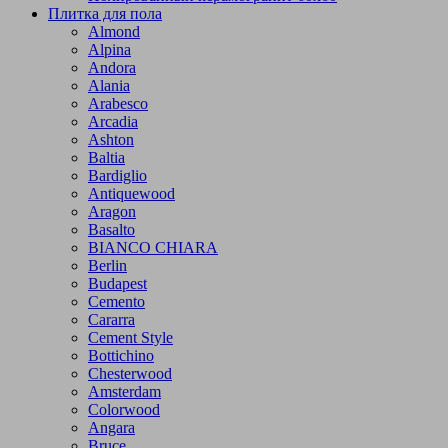
Плитка для пола
Almond
Alpina
Andora
Alania
Arabesco
Arcadia
Ashton
Baltia
Bardiglio
Antiquewood
Aragon
Basalto
BIANCO CHIARA
Berlin
Budapest
Cemento
Cararra
Cement Style
Bottichino
Chesterwood
Amsterdam
Colorwood
Angara
Bruce