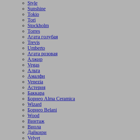
Style
Sunshine
Tokio
Tori
Stockholm
Torres
Агата голубая
Trevis
Umberto
Агата розовая
Алжир
Vegas
Альта
Амалфи
Venezia
Астерия
Баккара
Борнео Alma Ceramica
Wizard
Борнео Belani
Wood
Винтаж
Виола
Дайкири
Velvet