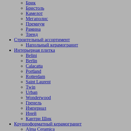
Брик
Бристоль
Камелот
Мегаполис
Премиум
Рамина
Тренд
Строительный ассортимент
Напольный керамогранит
Интерьерная плитка
Belini
Berlin
Calacatta
Portland
Rotterdam
Saint Laurent
Twin
Urban
Wonderwood
Гренель
Империал
Иней
Кантри Шик
Крупноформатный керамогранит
Alma Ceramica