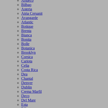
Artdeco
Bilbao
Asteria
Atria Cersanit
Avangarde
Atlantic
Botique
Brenta
Bianca
Bonita
Bolle
Botanica
Brooklyn
Corsica
Cariota
Celia
Costa Rica
Dea
Chantal
Denver
Dublin
Crema Marfil
Deco
Del Mare
Esta