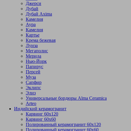
Джерси
Дубай
Дубай Axima
Камелия
Аура
Камелия
Картье
Крема бежевая
Луиза
Мегаполис
Мерида
Нью-Йорк
Папирус
Персей
Муза
Сапфир
Эклипс
Элиз
Универсальные бордюры Alma Ceramica
Arteo
Индийский керамогранит
Карвинг 60х120
Карвинг 60х60
Полированный керамогранит 60х120
Полированный керамогранит 60х60