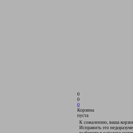
0
0
0
Корзина
пуста
К сожалению, ваша корзин
Исправить это недоразуме
выберите в каталоге инт