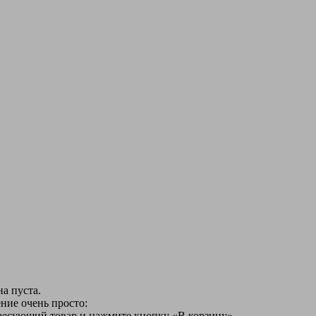
а пуста.
ние очень просто:
ересующий товар и нажмите кнопку «В корзину».