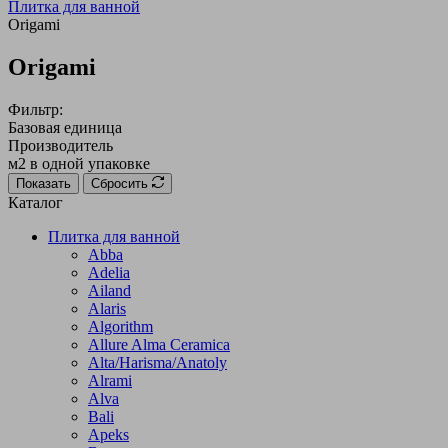
Плитка для ванной
Origami
Origami
Фильтр:
Базовая единица
Производитель
м2 в одной упаковке
Показать
Сбросить
Каталог
Плитка для ванной
Abba
Adelia
Ailand
Alaris
Algorithm
Allure Alma Ceramica
Alta/Harisma/Anatoly
Alrami
Alva
Bali
Apeks