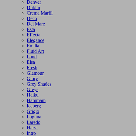
Denver
Dublin
Crema Marfil
Deco
Del Mare
Esta
Effecta
Elegance
Emilia
Fluid Art
Land
Elsa
Fresh
Glamour
Glory
Grey Shades
Greys
Haiku
Hammam
Iceberg
Grigio
Laguna
Laredo
Harvi
Intro