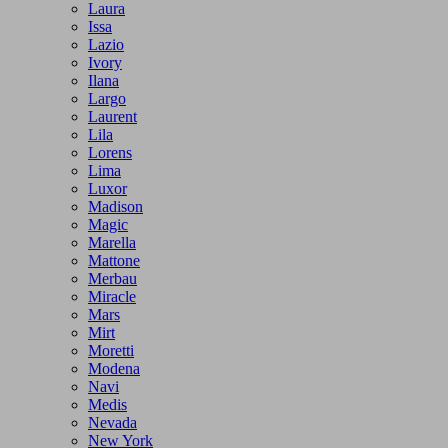
Laura
Issa
Lazio
Ivory
Ilana
Largo
Laurent
Lila
Lorens
Lima
Luxor
Madison
Magic
Marella
Mattone
Merbau
Miracle
Mars
Mirt
Moretti
Modena
Navi
Medis
Nevada
New York