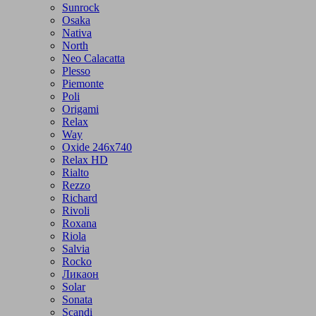
Sunrock
Osaka
Nativa
North
Neo Calacatta
Plesso
Piemonte
Poli
Origami
Relax
Way
Oxide 246x740
Relax HD
Rialto
Rezzo
Richard
Rivoli
Roxana
Riola
Salvia
Rocko
Ликаон
Solar
Sonata
Scandi