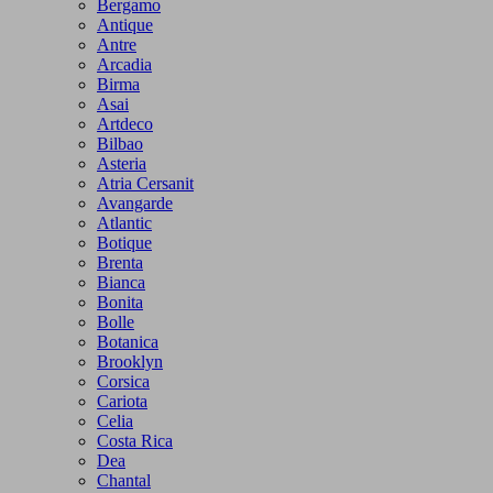
Bergamo
Antique
Antre
Arcadia
Birma
Asai
Artdeco
Bilbao
Asteria
Atria Cersanit
Avangarde
Atlantic
Botique
Brenta
Bianca
Bonita
Bolle
Botanica
Brooklyn
Corsica
Cariota
Celia
Costa Rica
Dea
Chantal