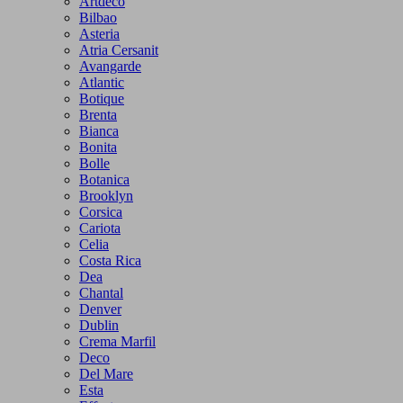
Artdeco
Bilbao
Asteria
Atria Cersanit
Avangarde
Atlantic
Botique
Brenta
Bianca
Bonita
Bolle
Botanica
Brooklyn
Corsica
Cariota
Celia
Costa Rica
Dea
Chantal
Denver
Dublin
Crema Marfil
Deco
Del Mare
Esta