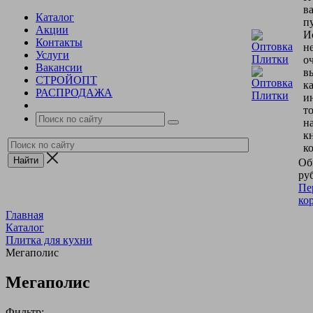
в
Каталог
пу
Акции
И
Контакты
н
Услуги
о
Вакансии
в
СТРОЙОПТ
к
РАСПРОДАЖА
и
т
н
к
к
Об
руб
Пе
ко
Главная
Каталог
Плитка для кухни
Мегаполис
Мегаполис
Фильтр: