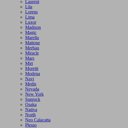
Laurent
Lila
Lorens
Lima
Luxor
Madison
Magic
Marella
Mattone
Merbau
Miracle
Mars
Mirt
Moretti
Modena
Navi
Medis
Nevada
New York
Sunrock
Osaka
Nativa
North
Neo Calacatta
Plesso