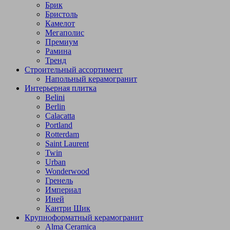
Брик
Бристоль
Камелот
Мегаполис
Премиум
Рамина
Тренд
Строительный ассортимент
Напольный керамогранит
Интерьерная плитка
Belini
Berlin
Calacatta
Portland
Rotterdam
Saint Laurent
Twin
Urban
Wonderwood
Гренель
Империал
Иней
Кантри Шик
Крупноформатный керамогранит
Alma Ceramica