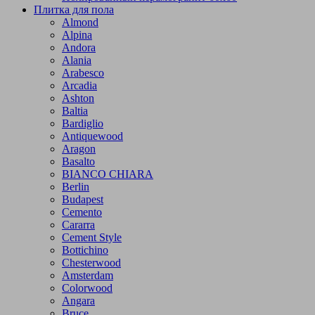
Плитка для пола
Almond
Alpina
Andora
Alania
Arabesco
Arcadia
Ashton
Baltia
Bardiglio
Antiquewood
Aragon
Basalto
BIANCO CHIARA
Berlin
Budapest
Cemento
Cararra
Cement Style
Bottichino
Chesterwood
Amsterdam
Colorwood
Angara
Bruce