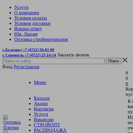
Услуги
О компании
Условия оплаты
Условия доставки
Вопрос-ответ
Юр. Лицам
Оптовка стройматериалов
г. Белгород +7 (4722) 56-82-09
Заказать звонок
г. Строитель +7 (4722) 25-14-14
Вход
Регистрация
0
0
Меню
0
Кор
пус
Каталог
К 
Акции
ва
Контакты
пу
Услуги
Ис
Вакансии
не
СТРОЙОПТ
оч
РАСПРОДАЖА