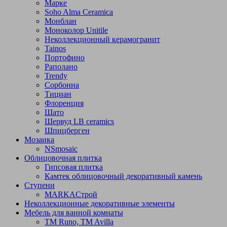
Марке
Soho Alma Ceramica
Монблан
Моноколор Unitile
Неколлекционный керамогранит
Tainos
Портофино
Раполано
Trendy
Сорбонна
Тициан
Флоренция
Шато
Шервуд LB ceramics
Шпицберген
Мозаика
NSmosaic
Облицовочная плитка
Гипсовая плитка
Камтек облицовочный декоративный камень
Ступени
МARKAСтрой
Неколлекционные декоративные элементы
Мебель для ванной комнаты
TM Runo, TM Avilla