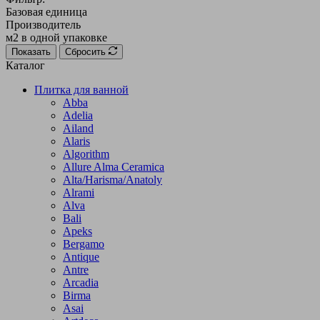
Базовая единица
Производитель
м2 в одной упаковке
Показать
Сбросить
Каталог
Плитка для ванной
Abba
Adelia
Ailand
Alaris
Algorithm
Allure Alma Ceramica
Alta/Harisma/Anatoly
Alrami
Alva
Bali
Apeks
Bergamo
Antique
Antre
Arcadia
Birma
Asai