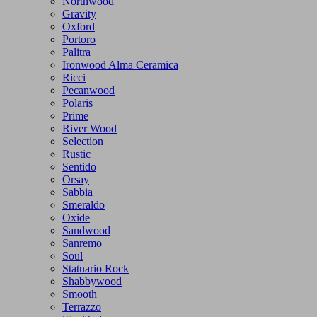
Northwood
Gravity
Oxford
Portoro
Palitra
Ironwood Alma Ceramica
Ricci
Pecanwood
Polaris
Prime
River Wood
Selection
Rustic
Sentido
Orsay
Sabbia
Smeraldo
Oxide
Sandwood
Sanremo
Soul
Statuario Rock
Shabbywood
Smooth
Terrazzo