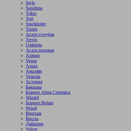
Style
Sunshine
Tokio
Tori
Stockholm
Torres
Агата голубая
Trevis
Umberto
Агата розовая
Алжир
Vegas
Альта
Амалфи
Venezia
Астерия
Баккара
Борнео Alma Ceramica
Wizard
Борнео Belani
Wood
Винтаж
Виола
Дайкири
Velvet