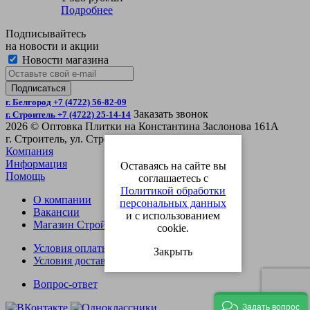
Подробнее
Подписывайтесь
на новости и акции
Новости магазина
г. Белгород +7 (4722) 56-82-09
Заказать звонок
г. Строитель +7 (4722) 25-14-14
2026 © Оптовка Плитки на Константина Заслонова 161А
г. Строитель, ул. Строительная 4Б
Компания
Информация
Оставаясь на сайте вы
Помощь
соглашаетесь с
Политикой обработки
О компании
персональных данных
Вакансии
и с использованием
Магазин СтройОпт
cookie.
Условия оплаты
Закрыть
Условия доставки
Вопрос-ответ
Задать вопрос