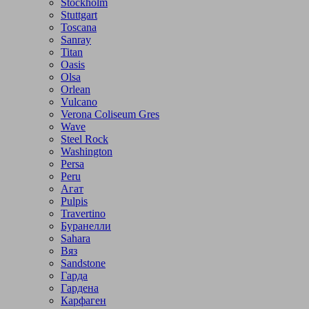
Stockholm
Stuttgart
Toscana
Sanray
Titan
Oasis
Olsa
Orlean
Vulcano
Verona Coliseum Gres
Wave
Steel Rock
Washington
Persa
Peru
Агат
Pulpis
Travertino
Буранелли
Sahara
Вяз
Sandstone
Гарда
Гардена
Карфаген