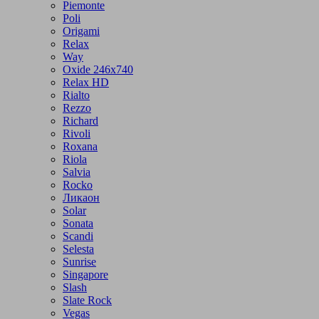
Piemonte
Poli
Origami
Relax
Way
Oxide 246x740
Relax HD
Rialto
Rezzo
Richard
Rivoli
Roxana
Riola
Salvia
Rocko
Ликаон
Solar
Sonata
Scandi
Selesta
Sunrise
Singapore
Slash
Slate Rock
Vegas