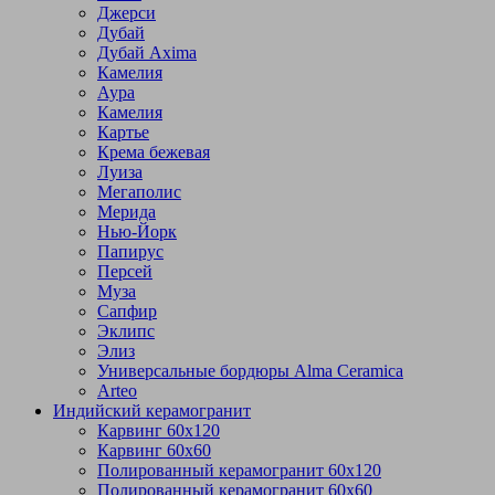
Джерси
Дубай
Дубай Axima
Камелия
Аура
Камелия
Картье
Крема бежевая
Луиза
Мегаполис
Мерида
Нью-Йорк
Папирус
Персей
Муза
Сапфир
Эклипс
Элиз
Универсальные бордюры Alma Ceramica
Arteo
Индийский керамогранит
Карвинг 60х120
Карвинг 60х60
Полированный керамогранит 60х120
Полированный керамогранит 60х60