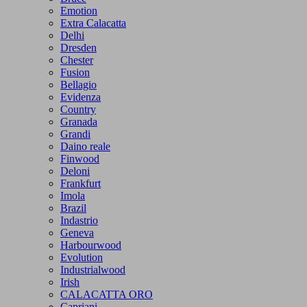
Emotion
Extra Calacatta
Delhi
Dresden
Chester
Fusion
Bellagio
Evidenza
Country
Granada
Grandi
Daino reale
Finwood
Deloni
Frankfurt
Imola
Brazil
Indastrio
Geneva
Harbourwood
Evolution
Industrialwood
Irish
CALACATTA ORO
Capriani