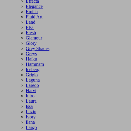
Effecta
Elegance
Emilia
Fluid Art
Land
Elsa
Fresh
Glamour
Glory
Grey Shades
Greys
Haiku
Hammam
Iceberg
Grigio
Laguna
Laredo
Harvi
Intro
Laura
Issa
Lazio
Ivory
Ilana
Largo