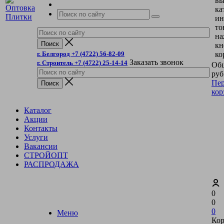
вы
ка
ин
то
на
кн
г. Белгород +7 (4722) 56-82-09
ко
Заказать звонок
г. Строитель +7 (4722) 25-14-14
Общ
руб
Пер
кор
Каталог
Акции
Контакты
Услуги
Вакансии
СТРОЙОПТ
РАСПРОДАЖА
0
0
0
Меню
Кор