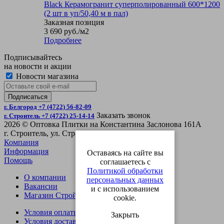
Black Керамогранит суперполированный 600*1200
(2 шт в уп/50,40 м в пал)
Заказная позиция
3 690
руб.
/м2
Подробнее
Подписывайтесь
на новости и акции
Новости магазина
г. Белгород +7 (4722) 56-82-09
Заказать звонок
г. Строитель +7 (4722) 25-14-14
2026 © Оптовка Плитки на Константина Заслонова 161А
г. Строитель, ул. Строительная 4Б
Компания
Информация
Оставаясь на сайте вы
Помощь
соглашаетесь с
Политикой обработки
О компании
персональных данных
Вакансии
и с использованием
Магазин СтройОпт
cookie.
Условия оплаты
Закрыть
Условия доставки