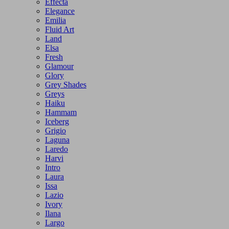
Effecta
Elegance
Emilia
Fluid Art
Land
Elsa
Fresh
Glamour
Glory
Grey Shades
Greys
Haiku
Hammam
Iceberg
Grigio
Laguna
Laredo
Harvi
Intro
Laura
Issa
Lazio
Ivory
Ilana
Largo