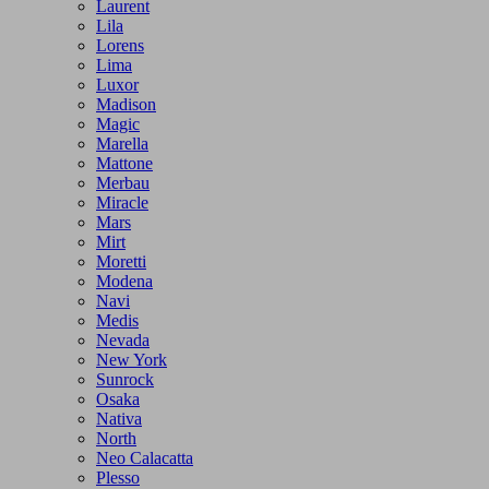
Laurent
Lila
Lorens
Lima
Luxor
Madison
Magic
Marella
Mattone
Merbau
Miracle
Mars
Mirt
Moretti
Modena
Navi
Medis
Nevada
New York
Sunrock
Osaka
Nativa
North
Neo Calacatta
Plesso