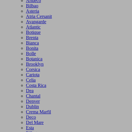
Artdeco
Bilbao
Asteria
Atria Cersanit
Avangarde
Atlantic
Botique
Brenta
Bianca
Bonita
Bolle
Botanica
Brooklyn
Corsica
Cariota
Celia
Costa Rica
Dea
Chantal
Denver
Dublin
Crema Marfil
Deco
Del Mare
Esta