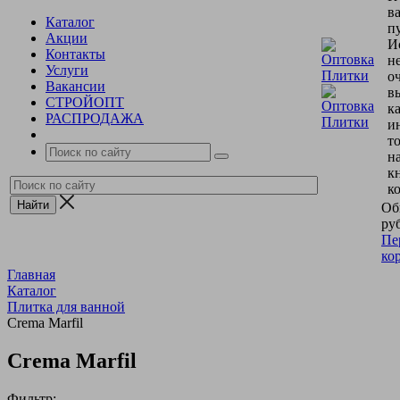
в
Каталог
пу
Акции
И
Контакты
н
Услуги
о
Вакансии
в
СТРОЙОПТ
к
РАСПРОДАЖА
и
т
н
к
к
Об
руб
Пе
ко
Главная
Каталог
Плитка для ванной
Crema Marfil
Crema Marfil
Фильтр: