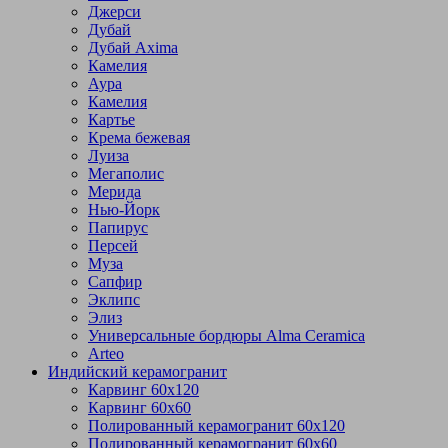
Джерси
Дубай
Дубай Axima
Камелия
Аура
Камелия
Картье
Крема бежевая
Луиза
Мегаполис
Мерида
Нью-Йорк
Папирус
Персей
Муза
Сапфир
Эклипс
Элиз
Универсальные бордюры Alma Ceramica
Arteo
Индийский керамогранит
Карвинг 60х120
Карвинг 60х60
Полированный керамогранит 60х120
Полированный керамогранит 60х60