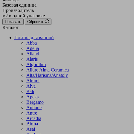
Базовая единица
Производитель
м2 в одной упаковке
Показать
Сбросить
Каталог
Плитка для ванной
Abba
Adelia
Ailand
Alaris
Algorithm
Allure Alma Ceramica
Alta/Harisma/Anatoly
Alrami
Alva
Bali
Apeks
Bergamo
Antique
Antre
Arcadia
Birma
Asai