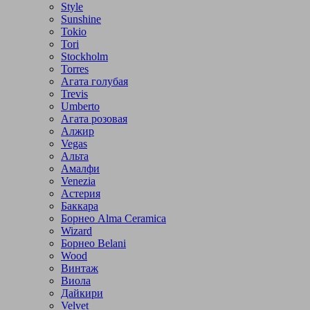
Style
Sunshine
Tokio
Tori
Stockholm
Torres
Агата голубая
Trevis
Umberto
Агата розовая
Алжир
Vegas
Альта
Амалфи
Venezia
Астерия
Баккара
Борнео Alma Ceramica
Wizard
Борнео Belani
Wood
Винтаж
Виола
Дайкири
Velvet