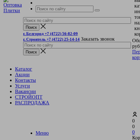
вы
ка
ин
то
на
кн
г. Белгород +7 (4722) 56-82-09
ко
Заказать звонок
г. Строитель +7 (4722) 25-14-14
Общ
руб
Пер
кор
Каталог
Акции
Контакты
Услуги
Вакансии
СТРОЙОПТ
РАСПРОДАЖА
0
0
0
Меню
Кор