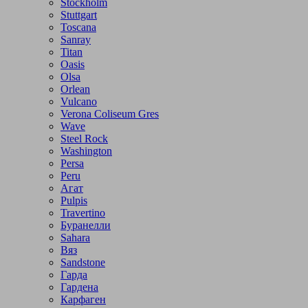
Stockholm
Stuttgart
Toscana
Sanray
Titan
Oasis
Olsa
Orlean
Vulcano
Verona Coliseum Gres
Wave
Steel Rock
Washington
Persa
Peru
Агат
Pulpis
Travertino
Буранелли
Sahara
Вяз
Sandstone
Гарда
Гардена
Карфаген