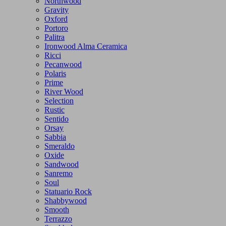
Northwood
Gravity
Oxford
Portoro
Palitra
Ironwood Alma Ceramica
Ricci
Pecanwood
Polaris
Prime
River Wood
Selection
Rustic
Sentido
Orsay
Sabbia
Smeraldo
Oxide
Sandwood
Sanremo
Soul
Statuario Rock
Shabbywood
Smooth
Terrazzo