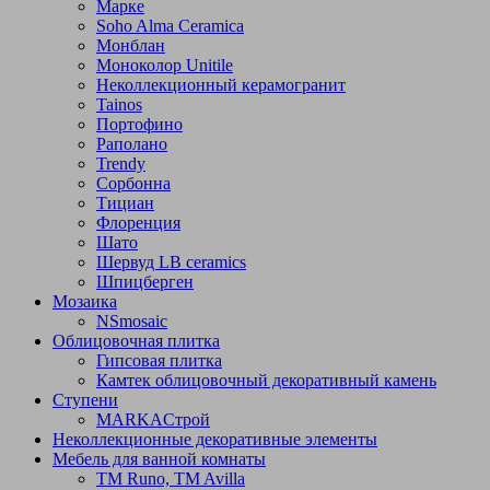
Марке
Soho Alma Ceramica
Монблан
Моноколор Unitile
Неколлекционный керамогранит
Tainos
Портофино
Раполано
Trendy
Сорбонна
Тициан
Флоренция
Шато
Шервуд LB ceramics
Шпицберген
Мозаика
NSmosaic
Облицовочная плитка
Гипсовая плитка
Камтек облицовочный декоративный камень
Ступени
МARKAСтрой
Неколлекционные декоративные элементы
Мебель для ванной комнаты
TM Runo, TM Avilla