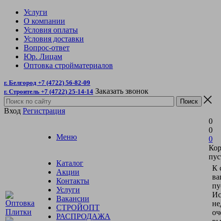
Услуги
О компании
Условия оплаты
Условия доставки
Вопрос-ответ
Юр. Лицам
Оптовка стройматериалов
г. Белгород +7 (4722) 56-82-09
Заказать звонок
г. Строитель +7 (4722) 25-14-14
Вход
Регистрация
0
0
Меню
0
Кор
пус
Каталог
К 
Акции
ва
Контакты
пу
Услуги
Ис
Вакансии
не
СТРОЙОПТ
оч
РАСПРОДАЖА