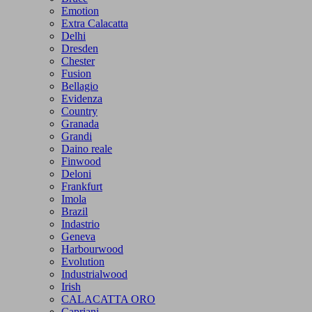
Emotion
Extra Calacatta
Delhi
Dresden
Chester
Fusion
Bellagio
Evidenza
Country
Granada
Grandi
Daino reale
Finwood
Deloni
Frankfurt
Imola
Brazil
Indastrio
Geneva
Harbourwood
Evolution
Industrialwood
Irish
CALACATTA ORO
Capriani