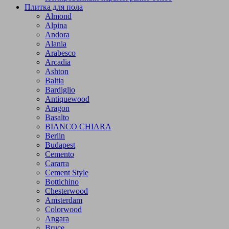
Плитка для пола
Almond
Alpina
Andora
Alania
Arabesco
Arcadia
Ashton
Baltia
Bardiglio
Antiquewood
Aragon
Basalto
BIANCO CHIARA
Berlin
Budapest
Cemento
Cararra
Cement Style
Bottichino
Chesterwood
Amsterdam
Colorwood
Angara
Bruce