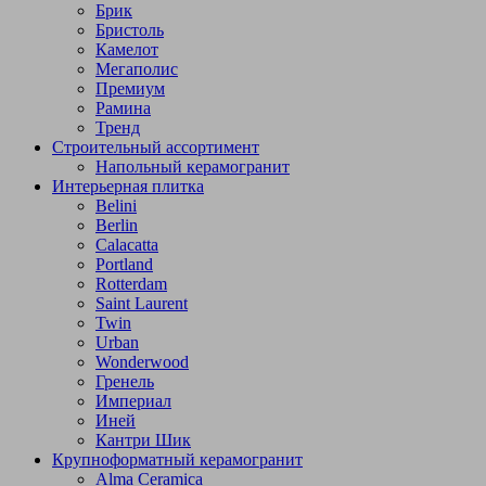
Брик
Бристоль
Камелот
Мегаполис
Премиум
Рамина
Тренд
Строительный ассортимент
Напольный керамогранит
Интерьерная плитка
Belini
Berlin
Calacatta
Portland
Rotterdam
Saint Laurent
Twin
Urban
Wonderwood
Гренель
Империал
Иней
Кантри Шик
Крупноформатный керамогранит
Alma Ceramica