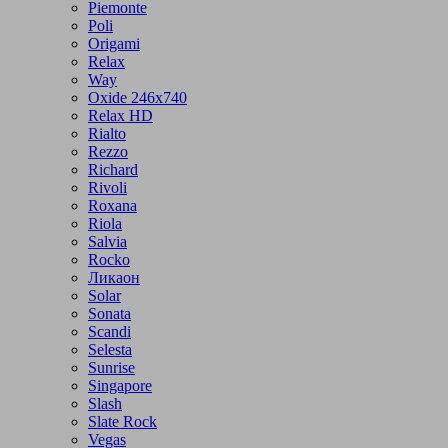
Piemonte
Poli
Origami
Relax
Way
Oxide 246x740
Relax HD
Rialto
Rezzo
Richard
Rivoli
Roxana
Riola
Salvia
Rocko
Ликаон
Solar
Sonata
Scandi
Selesta
Sunrise
Singapore
Slash
Slate Rock
Vegas