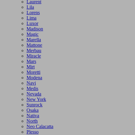
Laurent
Lila
Lorens
Lima
Luxor
Madison
Magic
Marella
Mattone
Merbau
Miracle
Mars
Mirt
Moretti
Modena
Navi
Medis
Nevada
New York
Sunrock
Osaka
Nativa
North
Neo Calacatta
Plesso