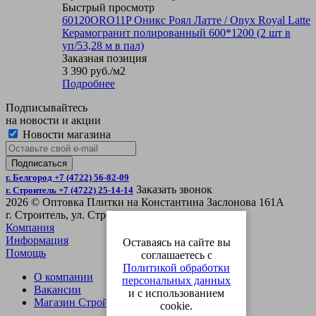
Быстрый просмотр
60120ORO11P Оникс Роял Латте / Onyx Royal Latte
Керамогранит полированный 600*1200 (2 шт в
уп/53,28 м в пал)
Заказная позиция
3 390
руб.
/м2
Подробнее
Подписывайтесь
на новости и акции
Новости магазина
г. Белгород +7 (4722) 56-82-09
Заказать звонок
г. Строитель +7 (4722) 25-14-14
2026 © Оптовка Плитки на Константина Заслонова 161А
г. Строитель, ул. Строительная 4Б
Компания
Информация
Оставаясь на сайте вы
Помощь
соглашаетесь с
Политикой обработки
О компании
персональных данных
Вакансии
и с использованием
Магазин СтройОпт
cookie.