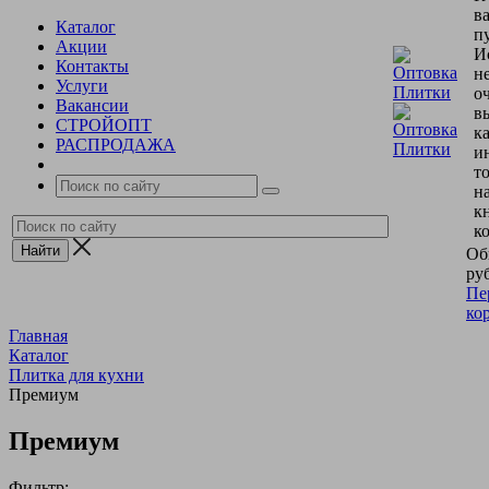
в
Каталог
пу
Акции
И
Контакты
н
Услуги
о
Вакансии
в
СТРОЙОПТ
к
РАСПРОДАЖА
и
т
н
к
к
Об
руб
Пе
ко
Главная
Каталог
Плитка для кухни
Премиум
Премиум
Фильтр: