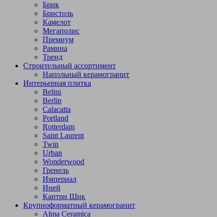
Брик
Бристоль
Камелот
Мегаполис
Премиум
Рамина
Тренд
Строительный ассортимент
Напольный керамогранит
Интерьерная плитка
Belini
Berlin
Calacatta
Portland
Rotterdam
Saint Laurent
Twin
Urban
Wonderwood
Гренель
Империал
Иней
Кантри Шик
Крупноформатный керамогранит
Alma Ceramica