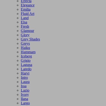
Effecta
Elegance
Emilia
Fluid Art
Land
Elsa
Fresh
Glamour
Glory
Grey Shades
Greys
Haiku
Hammam
Iceberg
Grigio
Laguna
Laredo
Harvi
Intro
Laura
Issa
Lazio
Ivory
Ilana
Largo