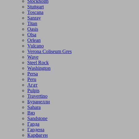
Stockholm
Stuttgart
Toscana
Sanray
Titan
Oasis
Olsa
Orlean
Vulcano
Verona Coliseum Gres
Wave
Steel Rock
Washington
Persa
Peru
Агат
Pulpis
Travertino
Буранелли
Sahara
Вяз
Sandstone
Гарда
Гардена
Карфаген