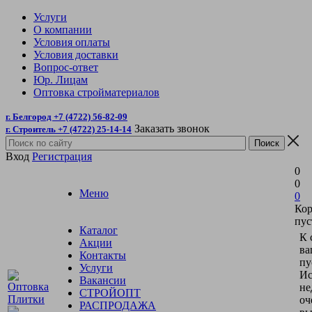
Услуги
О компании
Условия оплаты
Условия доставки
Вопрос-ответ
Юр. Лицам
Оптовка стройматериалов
г. Белгород +7 (4722) 56-82-09
Заказать звонок
г. Строитель +7 (4722) 25-14-14
Вход
Регистрация
0
0
Меню
0
Кор
пус
Каталог
К 
Акции
ва
Контакты
пу
Услуги
Ис
Вакансии
не
СТРОЙОПТ
оч
РАСПРОДАЖА