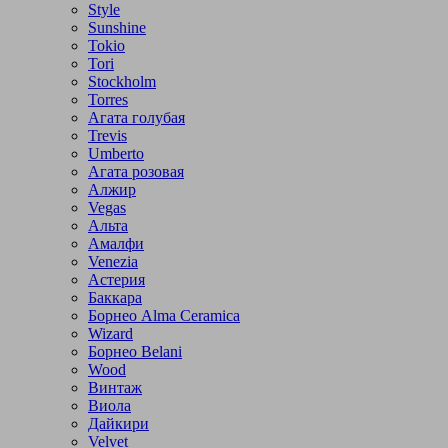
Style
Sunshine
Tokio
Tori
Stockholm
Torres
Агата голубая
Trevis
Umberto
Агата розовая
Алжир
Vegas
Альта
Амалфи
Venezia
Астерия
Баккара
Борнео Alma Ceramica
Wizard
Борнео Belani
Wood
Винтаж
Виола
Дайкири
Velvet