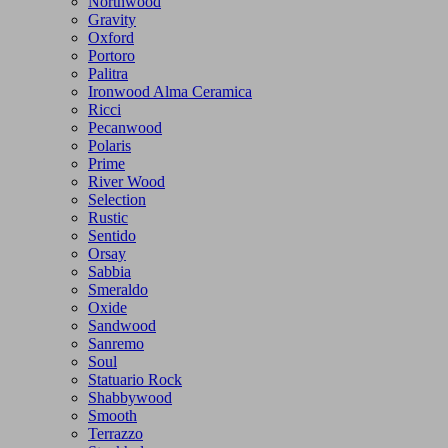
Northwood
Gravity
Oxford
Portoro
Palitra
Ironwood Alma Ceramica
Ricci
Pecanwood
Polaris
Prime
River Wood
Selection
Rustic
Sentido
Orsay
Sabbia
Smeraldo
Oxide
Sandwood
Sanremo
Soul
Statuario Rock
Shabbywood
Smooth
Terrazzo