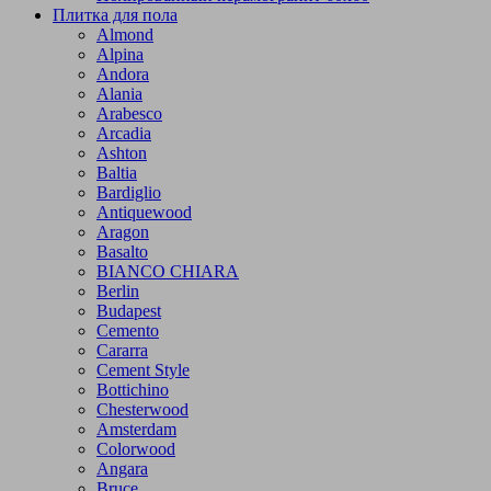
Плитка для пола
Almond
Alpina
Andora
Alania
Arabesco
Arcadia
Ashton
Baltia
Bardiglio
Antiquewood
Aragon
Basalto
BIANCO CHIARA
Berlin
Budapest
Cemento
Cararra
Cement Style
Bottichino
Chesterwood
Amsterdam
Colorwood
Angara
Bruce