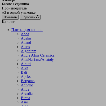
Базовая единица
Производитель
м2 в одной упаковке
Показать
Сбросить
Каталог
Плитка для ванной
Abba
Adelia
Ailand
Alaris
Algorithm
Allure Alma Ceramica
Alta/Harisma/Anatoly
Alrami
Alva
Bali
Apeks
Bergamo
Antique
Antre
Arcadia
Birma
Asai