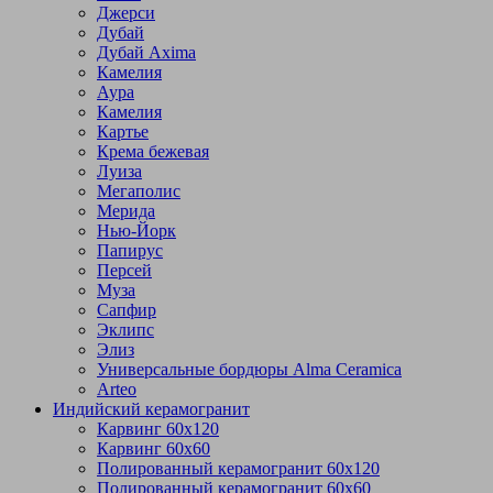
Джерси
Дубай
Дубай Axima
Камелия
Аура
Камелия
Картье
Крема бежевая
Луиза
Мегаполис
Мерида
Нью-Йорк
Папирус
Персей
Муза
Сапфир
Эклипс
Элиз
Универсальные бордюры Alma Ceramica
Arteo
Индийский керамогранит
Карвинг 60х120
Карвинг 60х60
Полированный керамогранит 60х120
Полированный керамогранит 60х60