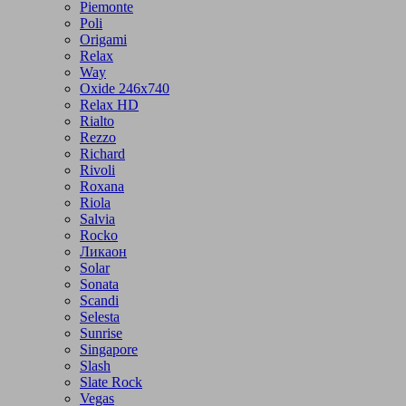
Piemonte
Poli
Origami
Relax
Way
Oxide 246x740
Relax HD
Rialto
Rezzo
Richard
Rivoli
Roxana
Riola
Salvia
Rocko
Ликаон
Solar
Sonata
Scandi
Selesta
Sunrise
Singapore
Slash
Slate Rock
Vegas