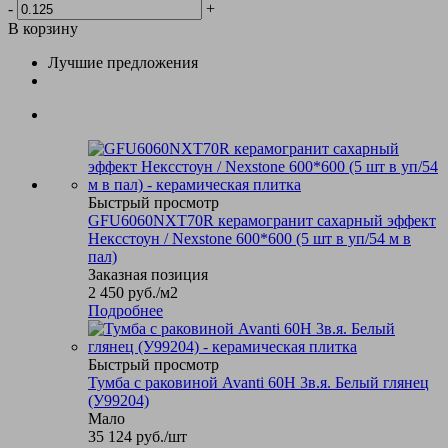
-
+
В корзину
Лучшие предложения
Быстрый просмотр
GFU6060NXT70R керамогранит сахарный эффект
Нексстоун / Nexstone 600*600 (5 шт в уп/54 м в
пал)
Заказная позиция
2 450
руб.
/м2
Подробнее
Быстрый просмотр
Тумба с раковиной Avanti 60Н 3в.я. Белый глянец
(У99204)
Мало
35 124
руб.
/шт