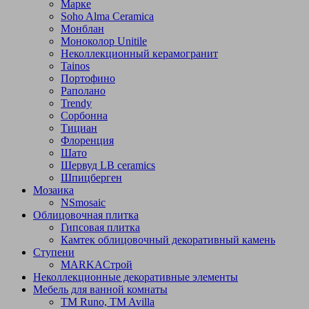
Марке
Soho Alma Ceramica
Монблан
Моноколор Unitile
Неколлекционный керамогранит
Tainos
Портофино
Раполано
Trendy
Сорбонна
Тициан
Флоренция
Шато
Шервуд LB ceramics
Шпицберген
Мозаика
NSmosaic
Облицовочная плитка
Гипсовая плитка
Камтек облицовочный декоративный камень
Ступени
МARKAСтрой
Неколлекционные декоративные элементы
Мебель для ванной комнаты
TM Runo, TM Avilla