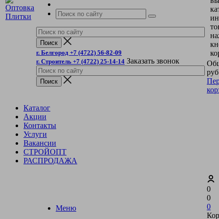
вы
ка
ин
то
на
кн
г. Белгород +7 (4722) 56-82-09
ко
Заказать звонок
г. Строитель +7 (4722) 25-14-14
Общ
руб
Пер
кор
Каталог
Акции
Контакты
Услуги
Вакансии
СТРОЙОПТ
РАСПРОДАЖА
0
0
0
Меню
Кор