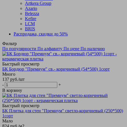
Artkera Group
Azario
Belezza
Kefire
LCM
BRIS
Распродажа, скидки до 50%
Фильтр
По популярности
По алфавиту
По цене
По наличию
Быстрый просмотр
БК Бордюр "Премиум" св.- коричневый (54*500) 1сорт
Много
137
руб.
/шт
-
+
В корзину
Быстрый просмотр
БК Плитка для стен "Премиум" светло-коричневый (250*500)
1сорт
Мало
824
руб.
/м2