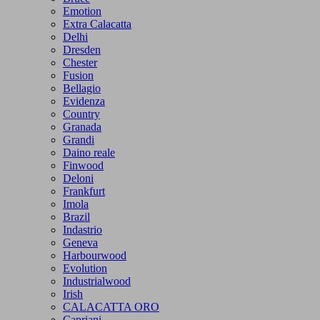
Emotion
Extra Calacatta
Delhi
Dresden
Chester
Fusion
Bellagio
Evidenza
Country
Granada
Grandi
Daino reale
Finwood
Deloni
Frankfurt
Imola
Brazil
Indastrio
Geneva
Harbourwood
Evolution
Industrialwood
Irish
CALACATTA ORO
Capriani