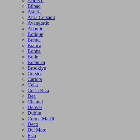
Artdeco
Bilbao
Asteria
Atria Cersanit
Avangarde
Atlantic
Botique
Brenta
Bianca
Bonita
Bolle
Botanica
Brooklyn
Corsica
Cariota
Celia
Costa Rica
Dea
Chantal
Denver
Dublin
Crema Marfil
Deco
Del Mare
Esta