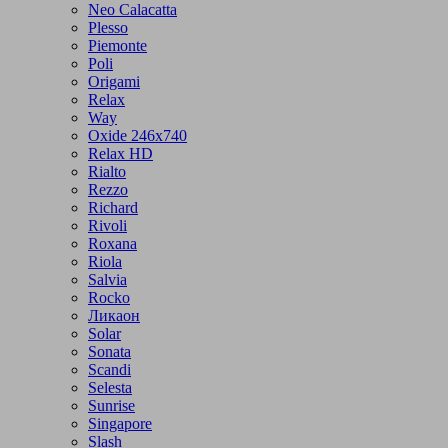
Neo Calacatta
Plesso
Piemonte
Poli
Origami
Relax
Way
Oxide 246x740
Relax HD
Rialto
Rezzo
Richard
Rivoli
Roxana
Riola
Salvia
Rocko
Ликаон
Solar
Sonata
Scandi
Selesta
Sunrise
Singapore
Slash