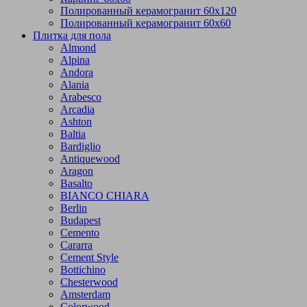
Полированный керамогранит 60х120
Полированный керамогранит 60х60
Плитка для пола
Almond
Alpina
Andora
Alania
Arabesco
Arcadia
Ashton
Baltia
Bardiglio
Antiquewood
Aragon
Basalto
BIANCO CHIARA
Berlin
Budapest
Cemento
Cararra
Cement Style
Bottichino
Chesterwood
Amsterdam
Colorwood