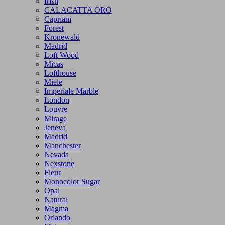
Irish
CALACATTA ORO
Capriani
Forest
Kronewald
Madrid
Loft Wood
Micas
Lofthouse
Miele
Imperiale Marble
London
Louvre
Mirage
Jeneva
Madrid
Manchester
Nevada
Nexstone
Fleur
Monocolor Sugar
Opal
Natural
Magma
Orlando