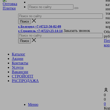
вы
ка
ин
то
на
кн
г. Белгород +7 (4722) 56-82-09
ко
Заказать звонок
г. Строитель +7 (4722) 25-14-14
Общ
руб
Пер
кор
Каталог
Акции
Контакты
Услуги
Вакансии
СТРОЙОПТ
РАСПРОДАЖА
0
0
0
Меню
Кор