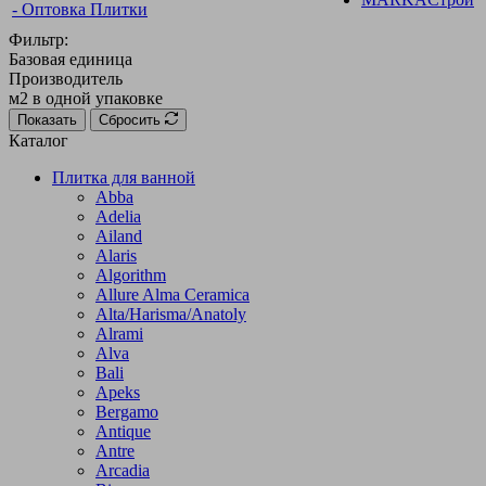
Фильтр:
Базовая единица
Производитель
м2 в одной упаковке
Показать
Сбросить
Каталог
Плитка для ванной
Abba
Adelia
Ailand
Alaris
Algorithm
Allure Alma Ceramica
Alta/Harisma/Anatoly
Alrami
Alva
Bali
Apeks
Bergamo
Antique
Antre
Arcadia