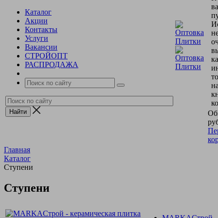
в
Каталог
пу
Акции
И
Контакты
н
Услуги
о
Вакансии
в
СТРОЙОПТ
к
РАСПРОДАЖА
и
т
н
к
к
Об
руб
Пе
ко
Главная
Каталог
Ступени
Ступени
МARKAСтрой