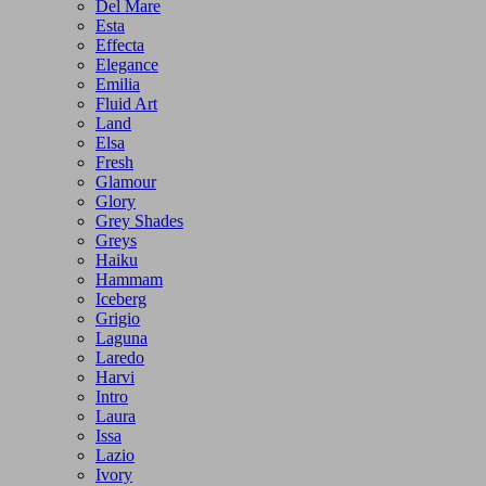
Del Mare
Esta
Effecta
Elegance
Emilia
Fluid Art
Land
Elsa
Fresh
Glamour
Glory
Grey Shades
Greys
Haiku
Hammam
Iceberg
Grigio
Laguna
Laredo
Harvi
Intro
Laura
Issa
Lazio
Ivory