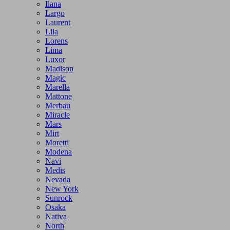
Ilana
Largo
Laurent
Lila
Lorens
Lima
Luxor
Madison
Magic
Marella
Mattone
Merbau
Miracle
Mars
Mirt
Moretti
Modena
Navi
Medis
Nevada
New York
Sunrock
Osaka
Nativa
North