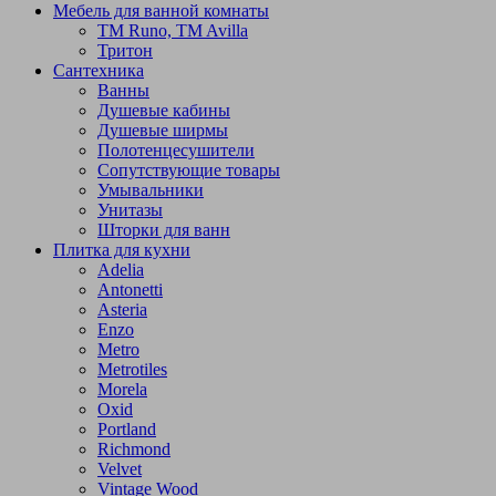
Мебель для ванной комнаты
TM Runo, TM Avilla
Тритон
Сантехника
Ванны
Душевые кабины
Душевые ширмы
Полотенцесушители
Сопутствующие товары
Умывальники
Унитазы
Шторки для ванн
Плитка для кухни
Adelia
Antonetti
Asteria
Enzo
Metro
Metrotiles
Morela
Oxid
Portland
Richmond
Velvet
Vintage Wood