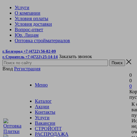
Услуги
О компании
Условия оплаты
Условия доставки
Вопрос-ответ
Юр. Лицам
Оптовка стройматериалов
г. Белгород +7 (4722) 56-82-09
Заказать звонок
г. Строитель +7 (4722) 25-14-14
Вход
Регистрация
0
0
Меню
0
Кор
пус
Каталог
К 
Акции
ва
Контакты
пу
Услуги
Ис
Вакансии
не
СТРОЙОПТ
оч
РАСПРОДАЖА