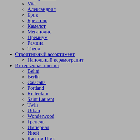
Vita
Александрия
Брик
Бристоль
Камелот
Мегаполис
Премиум
Рамина
Тренд
Строительный ассортимент
Напольный керамогранит
Интерьерная плитка
Belini
Berlin
Calacatta
Portland
Rotterdam
Saint Laurent
Twin
Urban
Wonderwood
Гренель
Империал
Иней
Кантри Шик