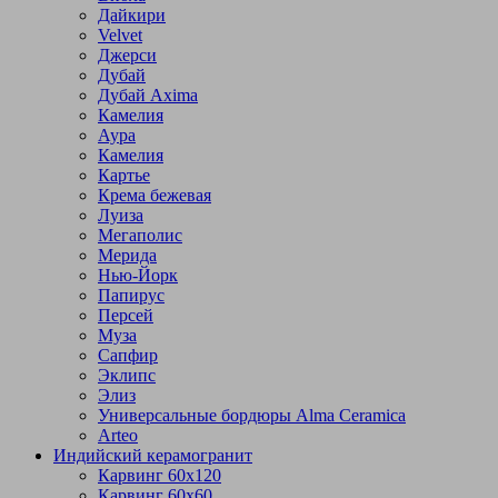
Дайкири
Velvet
Джерси
Дубай
Дубай Axima
Камелия
Аура
Камелия
Картье
Крема бежевая
Луиза
Мегаполис
Мерида
Нью-Йорк
Папирус
Персей
Муза
Сапфир
Эклипс
Элиз
Универсальные бордюры Alma Ceramica
Arteo
Индийский керамогранит
Карвинг 60х120
Карвинг 60х60