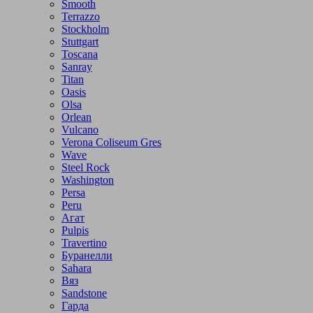
Smooth
Terrazzo
Stockholm
Stuttgart
Toscana
Sanray
Titan
Oasis
Olsa
Orlean
Vulcano
Verona Coliseum Gres
Wave
Steel Rock
Washington
Persa
Peru
Агат
Pulpis
Travertino
Буранелли
Sahara
Вяз
Sandstone
Гарда