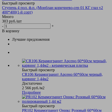
Быстрый просмотр
Ступень 4 пол. ф.п. (Монблан коричнево-сер 01 КГ глаз v2
400*400(1-й сорт)
Много
303
руб.
/шт
-
+
В корзину
Лучшие предложения
Быстрый просмотр
CR106 Керамогранит Арсено 60*60см черный,
карвинг 1,44м2
Достаточно
2 566
руб.
/м2
Подробнее
Быстрый просмотр
PR102 Керамогранит Оникс Розовый 60*60см