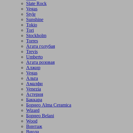
Slate Rock
Vegas
Style
Sunshine
Tokio
Tori
Stockholm
Torres
Агата голубая
Trevis
Umberto
Агата розовая
Алжир
Vegas
Альта
Амалфи
Venezia
Астерия
Баккара
Борнео Alma Ceramica
Wizard
Борнео Belani
Wood
Винтаж
Виола