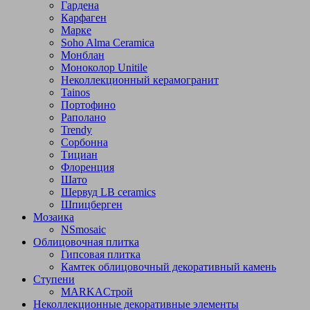
Гардена
Карфаген
Марке
Soho Alma Ceramica
Монблан
Моноколор Unitile
Неколлекционный керамогранит
Tainos
Портофино
Раполано
Trendy
Сорбонна
Тициан
Флоренция
Шато
Шервуд LB ceramics
Шпицберген
Мозаика
NSmosaic
Облицовочная плитка
Гипсовая плитка
Камтек облицовочный декоративный камень
Ступени
МARKAСтрой
Неколлекционные декоративные элементы