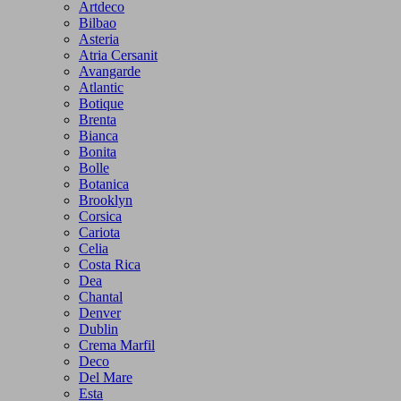
Artdeco
Bilbao
Asteria
Atria Cersanit
Avangarde
Atlantic
Botique
Brenta
Bianca
Bonita
Bolle
Botanica
Brooklyn
Corsica
Cariota
Celia
Costa Rica
Dea
Chantal
Denver
Dublin
Crema Marfil
Deco
Del Mare
Esta