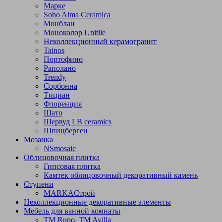
Марке
Soho Alma Ceramica
Монблан
Моноколор Unitile
Неколлекционный керамогранит
Tainos
Портофино
Раполано
Trendy
Сорбонна
Тициан
Флоренция
Шато
Шервуд LB ceramics
Шпицберген
Мозаика
NSmosaic
Облицовочная плитка
Гипсовая плитка
Камтек облицовочный декоративный камень
Ступени
МARKAСтрой
Неколлекционные декоративные элементы
Мебель для ванной комнаты
TM Runo, TM Avilla