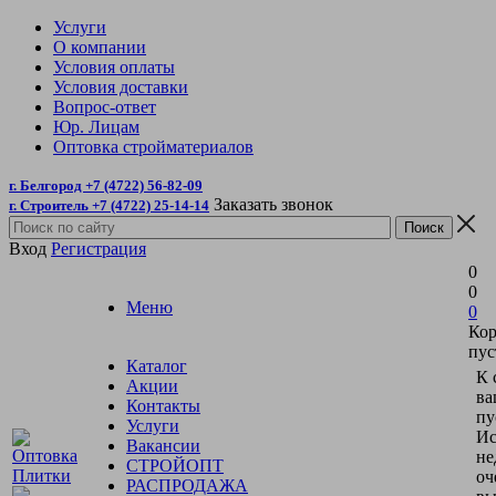
Услуги
О компании
Условия оплаты
Условия доставки
Вопрос-ответ
Юр. Лицам
Оптовка стройматериалов
г. Белгород +7 (4722) 56-82-09
Заказать звонок
г. Строитель +7 (4722) 25-14-14
Вход
Регистрация
0
0
Меню
0
Кор
пус
Каталог
К 
Акции
ва
Контакты
пу
Услуги
Ис
Вакансии
не
СТРОЙОПТ
оч
РАСПРОДАЖА