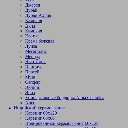
Джерси
Дубай
Дубай Axima
Камелия
Аура
Камелия
Картье
Крема бежевая
Луиза
Мегаполис
Мерида
Нью-Йорк
Папирус
Персей
Муза
Сапфир
Эклипс
Элиз
Универсальные бордюры Alma Ceramica
Arteo
Индийский керамогранит
Карвинг 60х120
Карвинг 60х60
Полированный керамогранит 60х120