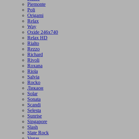
Piemonte
Poli
Origami
Relax
Way
Oxide 246x740
Relax HD
Rialto
Rezzo
Richard
Rivoli
Roxana
Riola
Salvia
Rocko
Ликаон
Solar
Sonata
Scandi
Selesta
Sunrise
Singapore
Slash
Slate Rock
Vegas