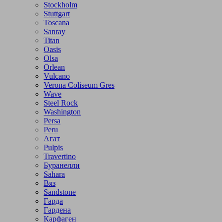
Stockholm
Stuttgart
Toscana
Sanray
Titan
Oasis
Olsa
Orlean
Vulcano
Verona Coliseum Gres
Wave
Steel Rock
Washington
Persa
Peru
Агат
Pulpis
Travertino
Буранелли
Sahara
Вяз
Sandstone
Гарда
Гардена
Карфаген