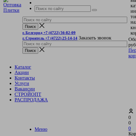
вы
ка
ин
то
на
кн
г. Белгород +7 (4722) 56-82-09
ко
Заказать звонок
г. Строитель +7 (4722) 25-14-14
Общ
руб
Пер
кор
Каталог
Акции
Контакты
Услуги
Вакансии
СТРОЙОПТ
РАСПРОДАЖА
0
0
0
Меню
Кор