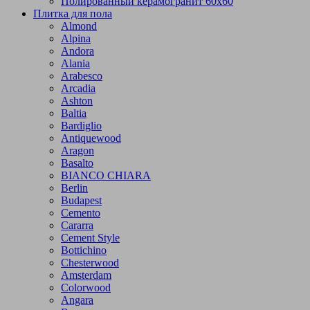
Полированный керамогранит 60х60
Плитка для пола
Almond
Alpina
Andora
Alania
Arabesco
Arcadia
Ashton
Baltia
Bardiglio
Antiquewood
Aragon
Basalto
BIANCO CHIARA
Berlin
Budapest
Cemento
Cararra
Cement Style
Bottichino
Chesterwood
Amsterdam
Colorwood
Angara