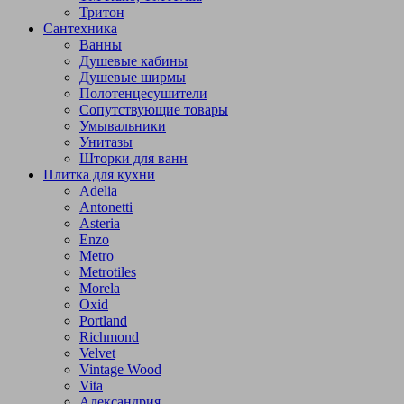
Тритон
Сантехника
Ванны
Душевые кабины
Душевые ширмы
Полотенцесушители
Сопутствующие товары
Умывальники
Унитазы
Шторки для ванн
Плитка для кухни
Adelia
Antonetti
Asteria
Enzo
Metro
Metrotiles
Morela
Oxid
Portland
Richmond
Velvet
Vintage Wood
Vita
Александрия