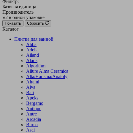
Фильтр:
Базовая единица
Производитель
м2 в одной упаковке
Показать
Сбросить
Каталог
Плитка для ванной
Abba
Adelia
Ailand
Alaris
Algorithm
Allure Alma Ceramica
Alta/Harisma/Anatoly
Alrami
Alva
Bali
Apeks
Bergamo
Antique
Antre
Arcadia
Birma
Asai