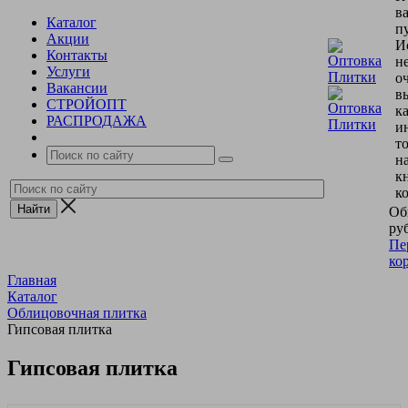
в
Каталог
пу
Акции
И
Контакты
н
Услуги
о
Вакансии
в
СТРОЙОПТ
к
РАСПРОДАЖА
и
т
н
к
к
Об
руб
Пе
ко
Главная
Каталог
Облицовочная плитка
Гипсовая плитка
Гипсовая плитка