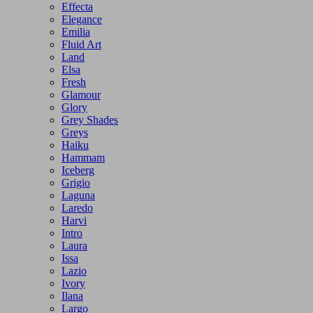
Effecta
Elegance
Emilia
Fluid Art
Land
Elsa
Fresh
Glamour
Glory
Grey Shades
Greys
Haiku
Hammam
Iceberg
Grigio
Laguna
Laredo
Harvi
Intro
Laura
Issa
Lazio
Ivory
Ilana
Largo