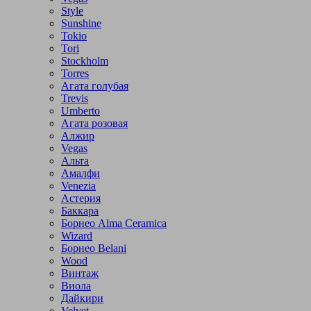
Style
Sunshine
Tokio
Tori
Stockholm
Torres
Агата голубая
Trevis
Umberto
Агата розовая
Алжир
Vegas
Альта
Амалфи
Venezia
Астерия
Баккара
Борнео Alma Ceramica
Wizard
Борнео Belani
Wood
Винтаж
Виола
Дайкири
Velvet