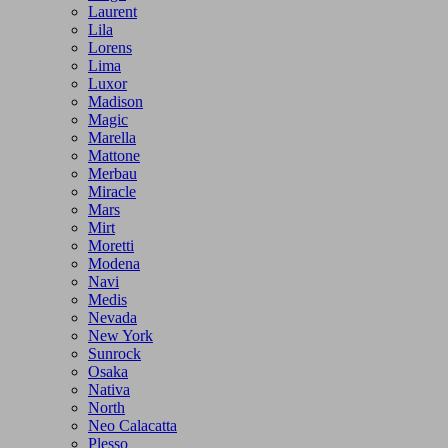
Laurent
Lila
Lorens
Lima
Luxor
Madison
Magic
Marella
Mattone
Merbau
Miracle
Mars
Mirt
Moretti
Modena
Navi
Medis
Nevada
New York
Sunrock
Osaka
Nativa
North
Neo Calacatta
Plesso