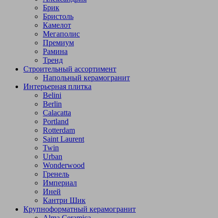
Брик
Бристоль
Камелот
Мегаполис
Премиум
Рамина
Тренд
Строительный ассортимент
Напольный керамогранит
Интерьерная плитка
Belini
Berlin
Calacatta
Portland
Rotterdam
Saint Laurent
Twin
Urban
Wonderwood
Гренель
Империал
Иней
Кантри Шик
Крупноформатный керамогранит
Alma Ceramica