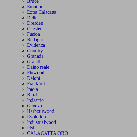
Bruce
Emotion
Extra Calacatta
Delhi
Dresden
Chester
Fusion
Bellagio
Evidenza
Country
Granada
Grandi
Daino reale
Finwood
Deloni
Frankfurt
Imola
Brazil
Indastrio
Geneva
Harbourwood
Evolution
Industrialwood
Irish
CALACATTA ORO