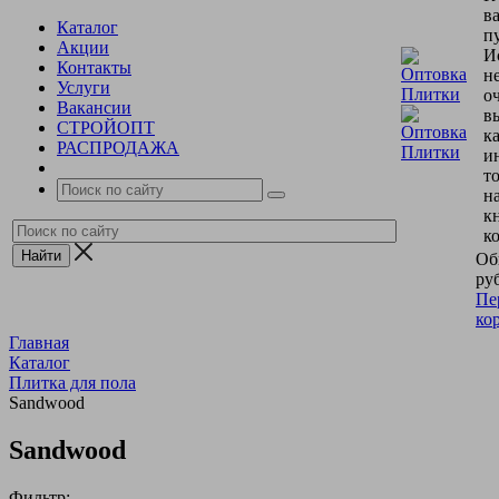
в
Каталог
пу
Акции
И
Контакты
н
Услуги
о
Вакансии
в
СТРОЙОПТ
к
РАСПРОДАЖА
и
т
н
к
к
Об
руб
Пе
ко
Главная
Каталог
Плитка для пола
Sandwood
Sandwood
Фильтр: