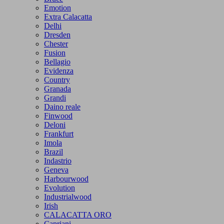
Emotion
Extra Calacatta
Delhi
Dresden
Chester
Fusion
Bellagio
Evidenza
Country
Granada
Grandi
Daino reale
Finwood
Deloni
Frankfurt
Imola
Brazil
Indastrio
Geneva
Harbourwood
Evolution
Industrialwood
Irish
CALACATTA ORO
Capriani