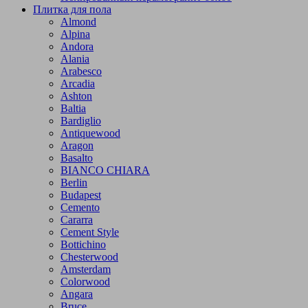
Плитка для пола
Almond
Alpina
Andora
Alania
Arabesco
Arcadia
Ashton
Baltia
Bardiglio
Antiquewood
Aragon
Basalto
BIANCO CHIARA
Berlin
Budapest
Cemento
Cararra
Cement Style
Bottichino
Chesterwood
Amsterdam
Colorwood
Angara
Bruce