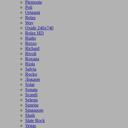
Piemonte
Poli
Origami
Relax
Way
Oxide 246x740
Relax HD
Rialto
Rezzo
Richard
Rivoli
Roxana
Riola
Salvia
Rocko
Ликаон
Solar
Sonata
Scandi
Selesta
Sunrise
Singapore
Slash
Slate Rock
Vegas