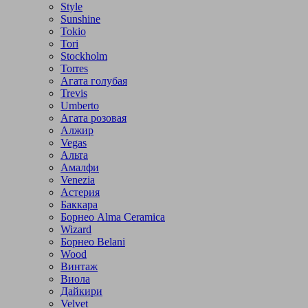
Style
Sunshine
Tokio
Tori
Stockholm
Torres
Агата голубая
Trevis
Umberto
Агата розовая
Алжир
Vegas
Альта
Амалфи
Venezia
Астерия
Баккара
Борнео Alma Ceramica
Wizard
Борнео Belani
Wood
Винтаж
Виола
Дайкири
Velvet