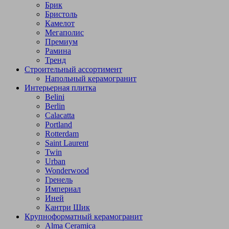
Брик
Бристоль
Камелот
Мегаполис
Премиум
Рамина
Тренд
Строительный ассортимент
Напольный керамогранит
Интерьерная плитка
Belini
Berlin
Calacatta
Portland
Rotterdam
Saint Laurent
Twin
Urban
Wonderwood
Гренель
Империал
Иней
Кантри Шик
Крупноформатный керамогранит
Alma Ceramica