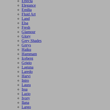
Effecta
Elegance
Emilia
Fluid Art
Land
Elsa
Fresh
Glamour
Glory
Grey Shades
Greys
Haiku
Hammam
Iceberg
Grigio
Laguna
Laredo
Harvi
Intro
Laura
Issa
Lazio
Ivory
Ilana
Largo