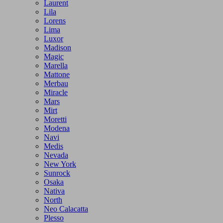
Laurent
Lila
Lorens
Lima
Luxor
Madison
Magic
Marella
Mattone
Merbau
Miracle
Mars
Mirt
Moretti
Modena
Navi
Medis
Nevada
New York
Sunrock
Osaka
Nativa
North
Neo Calacatta
Plesso