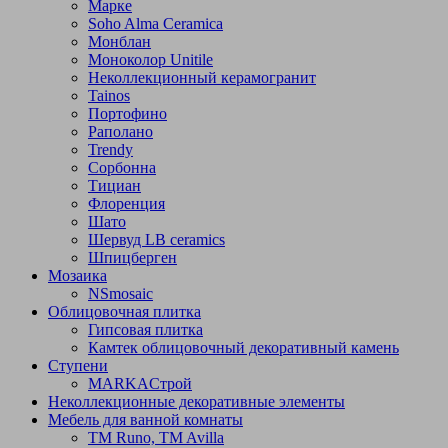
Марке
Soho Alma Ceramica
Монблан
Моноколор Unitile
Неколлекционный керамогранит
Tainos
Портофино
Раполано
Trendy
Сорбонна
Тициан
Флоренция
Шато
Шервуд LB ceramics
Шпицберген
Мозаика
NSmosaic
Облицовочная плитка
Гипсовая плитка
Камтек облицовочный декоративный камень
Ступени
МARKAСтрой
Неколлекционные декоративные элементы
Мебель для ванной комнаты
TM Runo, TM Avilla