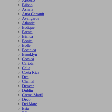
Artdeco
Bilbao
Asteria
Atria Cersanit
Avangarde
Atlantic
Botique
Brenta
Bianca
Bonita
Bolle
Botanica
Brooklyn
Corsica
Cariota
Celia
Costa Rica
Dea
Chantal
Denver
Dublin
Crema Marfil
Deco
Del Mare
Esta