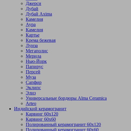
Джерси
Дубай
Дубай Axima
Камелия
Аура
Камелия
Картье
Крема бежевая
Луиза
Мегаполис
Мерида
Нью-Йорк
Папирус
Персей
Муза
Сапфир
Эклипс
Элиз
Универсальные бордюры Alma Ceramica
Arteo
Индийский керамогранит
Карвинг 60х120
Карвинг 60х60
Полированный керамогранит 60х120
Полированный керамогранит 60х60