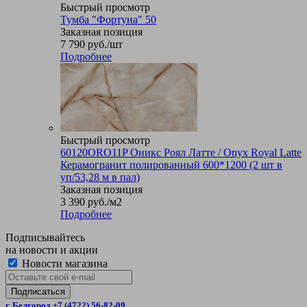
Быстрый просмотр
Тумба "Фортуна" 50
Заказная позиция
7 790
руб.
/шт
Подробнее
Быстрый просмотр
60120ORO11P Оникс Роял Латте / Onyx Royal Latte
Керамогранит полированный 600*1200 (2 шт в
уп/53,28 м в пал)
Заказная позиция
3 390
руб.
/м2
Подробнее
Подписывайтесь
на новости и акции
Новости магазина
г. Белгород +7 (4722) 56-82-09