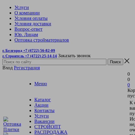
Услуги
О компании
Условия оплаты
Условия доставки
Вопрос-ответ
Юр. Лицам
Оптовка стройматериалов
г. Белгород +7 (4722) 56-82-09
Заказать звонок
г. Строитель +7 (4722) 25-14-14
Вход
Регистрация
0
0
Меню
0
Кор
пус
Каталог
К 
Акции
ва
Контакты
пу
Услуги
Ис
Вакансии
не
СТРОЙОПТ
оч
РАСПРОДАЖА