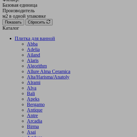
Базовая единица
Производитель
м2 в одной упаковке
Показать
Сбросить
Каталог
Плитка для ванной
Abba
Adelia
Ailand
Alaris
Algorithm
Allure Alma Ceramica
Alta/Harisma/Anatoly
Alrami
Alva
Bali
Apeks
Bergamo
Antique
Antre
Arcadia
Birma
Asai