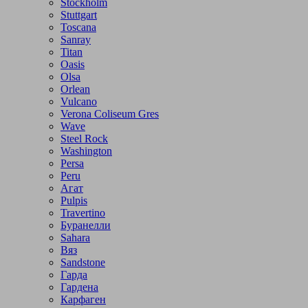
Stockholm
Stuttgart
Toscana
Sanray
Titan
Oasis
Olsa
Orlean
Vulcano
Verona Coliseum Gres
Wave
Steel Rock
Washington
Persa
Peru
Агат
Pulpis
Travertino
Буранелли
Sahara
Вяз
Sandstone
Гарда
Гардена
Карфаген