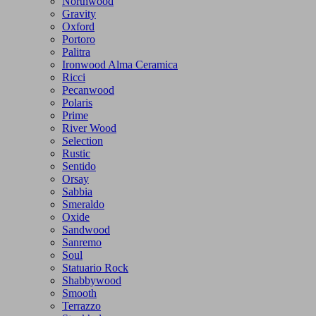
Northwood
Gravity
Oxford
Portoro
Palitra
Ironwood Alma Ceramica
Ricci
Pecanwood
Polaris
Prime
River Wood
Selection
Rustic
Sentido
Orsay
Sabbia
Smeraldo
Oxide
Sandwood
Sanremo
Soul
Statuario Rock
Shabbywood
Smooth
Terrazzo