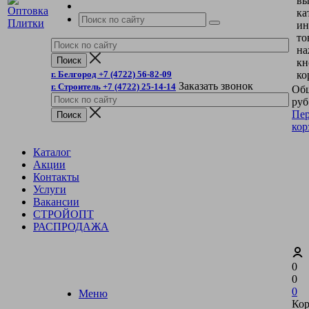
вы
ка
ин
то
на
кн
г. Белгород +7 (4722) 56-82-09
ко
Заказать звонок
г. Строитель +7 (4722) 25-14-14
Общ
руб
Пер
кор
Каталог
Акции
Контакты
Услуги
Вакансии
СТРОЙОПТ
РАСПРОДАЖА
0
0
0
Меню
Кор