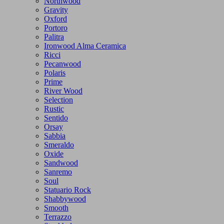
Northwood
Gravity
Oxford
Portoro
Palitra
Ironwood Alma Ceramica
Ricci
Pecanwood
Polaris
Prime
River Wood
Selection
Rustic
Sentido
Orsay
Sabbia
Smeraldo
Oxide
Sandwood
Sanremo
Soul
Statuario Rock
Shabbywood
Smooth
Terrazzo