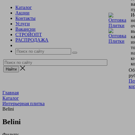
в
Каталог
пу
Акции
И
Контакты
н
Услуги
о
Вакансии
в
СТРОЙОПТ
к
РАСПРОДАЖА
и
т
н
к
к
Об
руб
Пе
ко
Главная
Каталог
Интерьерная плитка
Belini
Belini
Фильтр: