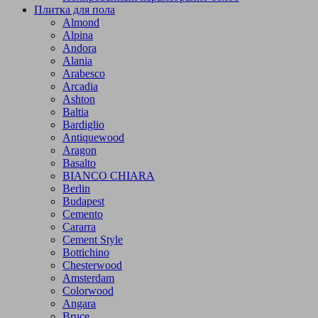
Плитка для пола
Almond
Alpina
Andora
Alania
Arabesco
Arcadia
Ashton
Baltia
Bardiglio
Antiquewood
Aragon
Basalto
BIANCO CHIARA
Berlin
Budapest
Cemento
Cararra
Cement Style
Bottichino
Chesterwood
Amsterdam
Colorwood
Angara
Bruce