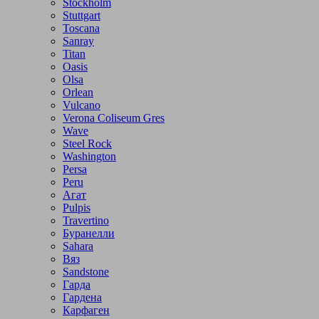
Stockholm
Stuttgart
Toscana
Sanray
Titan
Oasis
Olsa
Orlean
Vulcano
Verona Coliseum Gres
Wave
Steel Rock
Washington
Persa
Peru
Агат
Pulpis
Travertino
Буранелли
Sahara
Вяз
Sandstone
Гарда
Гардена
Карфаген