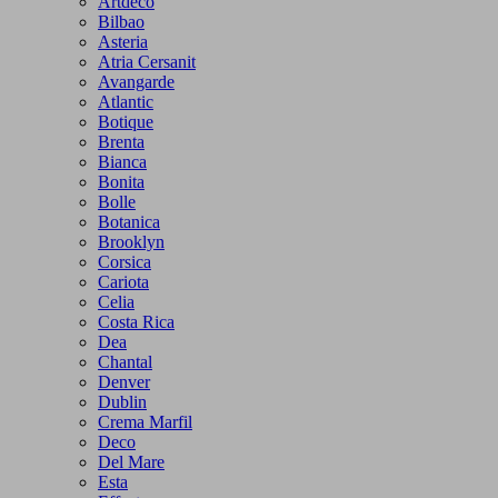
Artdeco
Bilbao
Asteria
Atria Cersanit
Avangarde
Atlantic
Botique
Brenta
Bianca
Bonita
Bolle
Botanica
Brooklyn
Corsica
Cariota
Celia
Costa Rica
Dea
Chantal
Denver
Dublin
Crema Marfil
Deco
Del Mare
Esta