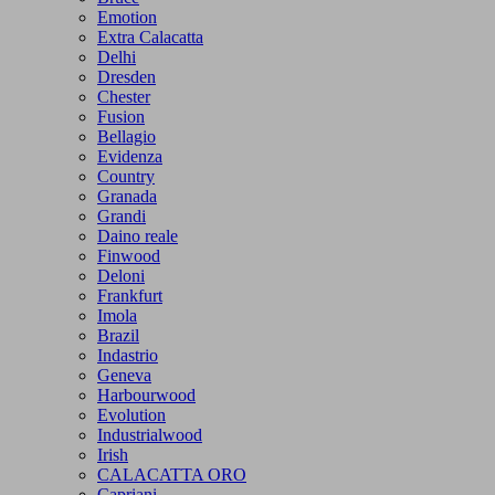
Emotion
Extra Calacatta
Delhi
Dresden
Chester
Fusion
Bellagio
Evidenza
Country
Granada
Grandi
Daino reale
Finwood
Deloni
Frankfurt
Imola
Brazil
Indastrio
Geneva
Harbourwood
Evolution
Industrialwood
Irish
CALACATTA ORO
Capriani