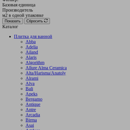
Базовая единица
Производитель
м2 в одной упаковке
Показать
Сбросить
Каталог
Плитка для ванной
Abba
Adelia
Ailand
Alaris
Algorithm
Allure Alma Ceramica
Alta/Harisma/Anatoly
Alrami
Alva
Bali
Apeks
Bergamo
Antique
Antre
Arcadia
Birma
Asai