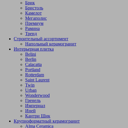
Брик
Бристоль
Камелот
Мегаполис
Премиум
Рамина
Тренд
Строительный ассортимент
Напольный керамогранит
Интерьерная плитка
Belini
Berlin
Calacatta
Portland
Rotterdam
Saint Laurent
Twin
Urban
Wonderwood
Гренель
Империал
Иней
Кантри Шик
Крупноформатный керамогранит
Alma Ceramica