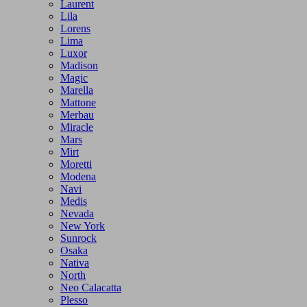
Laurent
Lila
Lorens
Lima
Luxor
Madison
Magic
Marella
Mattone
Merbau
Miracle
Mars
Mirt
Moretti
Modena
Navi
Medis
Nevada
New York
Sunrock
Osaka
Nativa
North
Neo Calacatta
Plesso