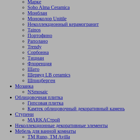
Марке
Soho Alma Ceramica
Монблан
Моноколор Unitile
Неколлекционный керамогранит
Tainos
Портофино
Раполано
Trendy
Сорбонна
Тициан
Флоренция
Шато
Шервуд LB ceramics
Шпицберген
Мозаика
NSmosaic
Облицовочная плитка
Гипсовая плитка
Камтек облицовочный декоративный камень
Ступени
МARKAСтрой
Неколлекционные декоративные элементы
Мебель для ванной комнаты
TM Runo, TM Avilla