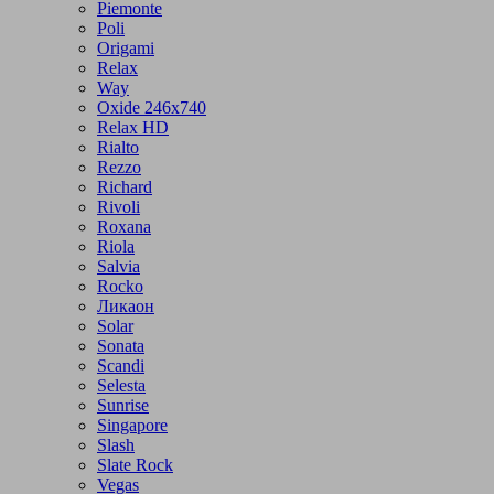
Piemonte
Poli
Origami
Relax
Way
Oxide 246x740
Relax HD
Rialto
Rezzo
Richard
Rivoli
Roxana
Riola
Salvia
Rocko
Ликаон
Solar
Sonata
Scandi
Selesta
Sunrise
Singapore
Slash
Slate Rock
Vegas