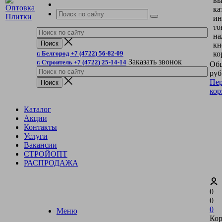
вы
ка
ин
то
на
кн
г. Белгород +7 (4722) 56-82-09
ко
Заказать звонок
г. Строитель +7 (4722) 25-14-14
Общ
руб
Пер
кор
Каталог
Акции
Контакты
Услуги
Вакансии
СТРОЙОПТ
РАСПРОДАЖА
0
0
0
Меню
Кор