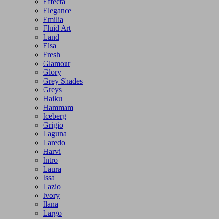
Effecta
Elegance
Emilia
Fluid Art
Land
Elsa
Fresh
Glamour
Glory
Grey Shades
Greys
Haiku
Hammam
Iceberg
Grigio
Laguna
Laredo
Harvi
Intro
Laura
Issa
Lazio
Ivory
Ilana
Largo