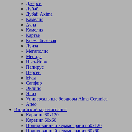
Джерси
Дубай
Дубай Axima
Камелия
Аура
Камелия
Картье
Крема бежевая
Луиза
Мегаполис
Мерида
Нью-Йорк
Папирус
Персей
Муза
Сапфир
Эклипс
Элиз
Универсальные бордюры Alma Ceramica
Arteo
Индийский керамогранит
Карвинг 60х120
Карвинг 60х60
Полированный керамогранит 60х120
Полированный керамогранит 60х60