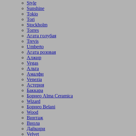
Style
Sunshine
Tokio
Tori
Stockholm
Torres
Агата голубая
Trevis
Umberto
Агата розовая
Алжир
Vegas
Альта
Амалфи
Venezia
Астерия
Баккара
Борнео Alma Ceramica
Wizard
Борнео Belani
Wood
Винтаж
Виола
Дайкири
Velvet