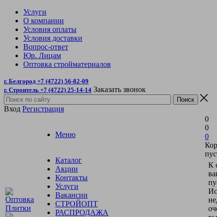
Услуги
О компании
Условия оплаты
Условия доставки
Вопрос-ответ
Юр. Лицам
Оптовка стройматериалов
г. Белгород +7 (4722) 56-82-09
Заказать звонок
г. Строитель +7 (4722) 25-14-14
Вход
Регистрация
0
0
Меню
0
Кор
пус
Каталог
К 
Акции
ва
Контакты
пу
Услуги
Ис
Вакансии
не
СТРОЙОПТ
оч
РАСПРОДАЖА