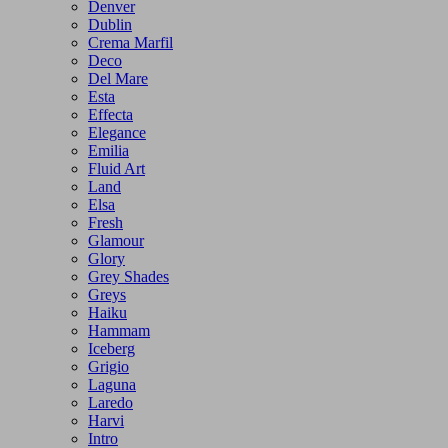
Denver
Dublin
Crema Marfil
Deco
Del Mare
Esta
Effecta
Elegance
Emilia
Fluid Art
Land
Elsa
Fresh
Glamour
Glory
Grey Shades
Greys
Haiku
Hammam
Iceberg
Grigio
Laguna
Laredo
Harvi
Intro