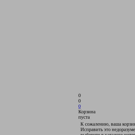
0
0
0
Корзина
пуста
К сожалению, ваша корзин
Исправить это недоразуме
выберите в каталоге инт