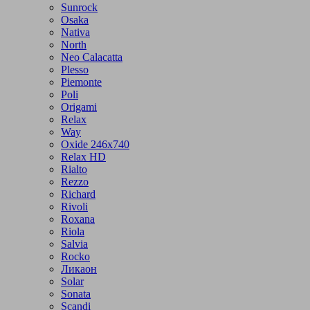
Sunrock
Osaka
Nativa
North
Neo Calacatta
Plesso
Piemonte
Poli
Origami
Relax
Way
Oxide 246x740
Relax HD
Rialto
Rezzo
Richard
Rivoli
Roxana
Riola
Salvia
Rocko
Ликаон
Solar
Sonata
Scandi