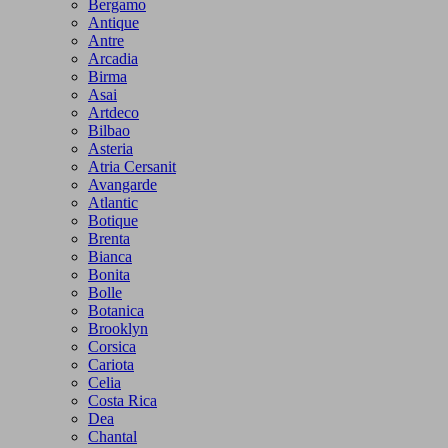
Bergamo
Antique
Antre
Arcadia
Birma
Asai
Artdeco
Bilbao
Asteria
Atria Cersanit
Avangarde
Atlantic
Botique
Brenta
Bianca
Bonita
Bolle
Botanica
Brooklyn
Corsica
Cariota
Celia
Costa Rica
Dea
Chantal