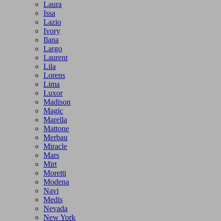
Laura
Issa
Lazio
Ivory
Ilana
Largo
Laurent
Lila
Lorens
Lima
Luxor
Madison
Magic
Marella
Mattone
Merbau
Miracle
Mars
Mirt
Moretti
Modena
Navi
Medis
Nevada
New York