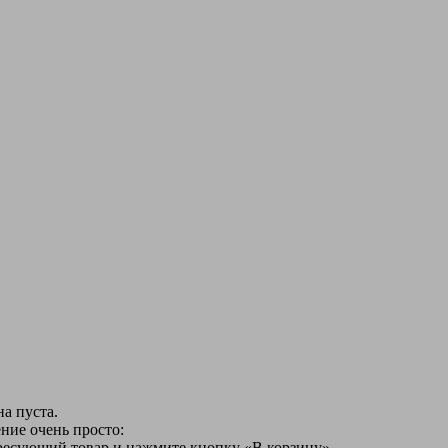
а пуста.
ние очень просто:
ересующий товар и нажмите кнопку «В корзину».