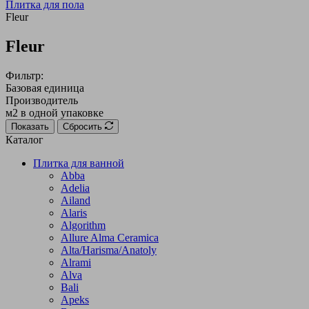
Плитка для пола
Fleur
Fleur
Фильтр:
Базовая единица
Производитель
м2 в одной упаковке
Показать
Сбросить
Каталог
Плитка для ванной
Abba
Adelia
Ailand
Alaris
Algorithm
Allure Alma Ceramica
Alta/Harisma/Anatoly
Alrami
Alva
Bali
Apeks