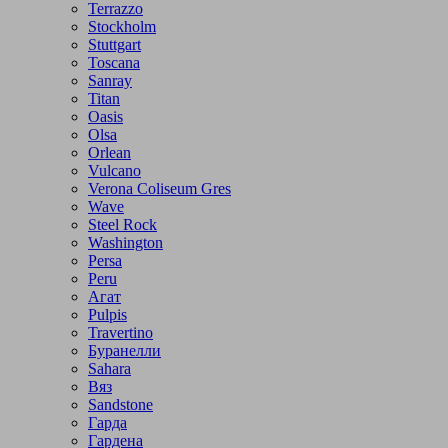
Terrazzo
Stockholm
Stuttgart
Toscana
Sanray
Titan
Oasis
Olsa
Orlean
Vulcano
Verona Coliseum Gres
Wave
Steel Rock
Washington
Persa
Peru
Агат
Pulpis
Travertino
Буранелли
Sahara
Вяз
Sandstone
Гарда
Гардена