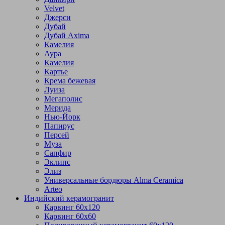
Velvet
Джерси
Дубай
Дубай Axima
Камелия
Аура
Камелия
Картье
Крема бежевая
Луиза
Мегаполис
Мерида
Нью-Йорк
Папирус
Персей
Муза
Сапфир
Эклипс
Элиз
Универсальные бордюры Alma Ceramica
Arteo
Индийский керамогранит
Карвинг 60х120
Карвинг 60х60