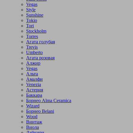
Vegas
Style
Sunshine
Tokio
Tori
Stockholm
Torres
Агата голубая
Trevis
Umberto
Агата розовая
Алжир
Vegas
Альта
Амалфи
Venezia
Астерия
Баккара
Борнео Alma Ceramica
Wizard
Борнео Belani
Wood
Винтаж
Виола
Дайкири