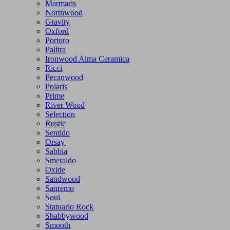
Marmaris
Northwood
Gravity
Oxford
Portoro
Palitra
Ironwood Alma Ceramica
Ricci
Pecanwood
Polaris
Prime
River Wood
Selection
Rustic
Sentido
Orsay
Sabbia
Smeraldo
Oxide
Sandwood
Sanremo
Soul
Statuario Rock
Shabbywood
Smooth