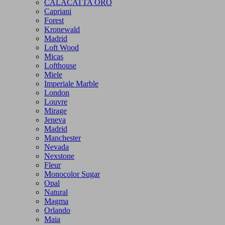
CALACATTA ORO
Capriani
Forest
Kronewald
Madrid
Loft Wood
Micas
Lofthouse
Miele
Imperiale Marble
London
Louvre
Mirage
Jeneva
Madrid
Manchester
Nevada
Nexstone
Fleur
Monocolor Sugar
Opal
Natural
Magma
Orlando
Maia