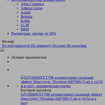
Alma Ceramica
Artkera Group
Azario
Belezza
Kefire
LCM
BRIS
Распродажа, скидки до 50%
Фильтр
По популярности
По алфавиту
По цене
По наличию
Лучшие предложения
Быстрый просмотр
GFU6060NXT70R керамогранит сахарный эффект
Нексстоун / Nexstone 600*600 (5 шт в уп/54 м в
пал)