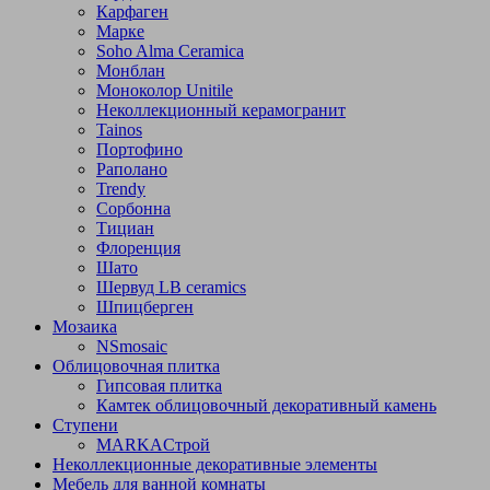
Карфаген
Марке
Soho Alma Ceramica
Монблан
Моноколор Unitile
Неколлекционный керамогранит
Tainos
Портофино
Раполано
Trendy
Сорбонна
Тициан
Флоренция
Шато
Шервуд LB ceramics
Шпицберген
Мозаика
NSmosaic
Облицовочная плитка
Гипсовая плитка
Камтек облицовочный декоративный камень
Ступени
МARKAСтрой
Неколлекционные декоративные элементы
Мебель для ванной комнаты