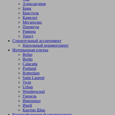
Александрия
Брик
Бристоль
Камелот
Мегаполис
Премиум
Рамина
Тренд
Строительный ассортимент
Напольный керамогранит
Интерьерная плитка
Belini
Berlin
Calacatta
Portland
Rotterdam
Saint Laurent
Twin
Urban
Wonderwood
Гренель
Империал
Иней
Кантри Шик
Крупноформатный керамогранит