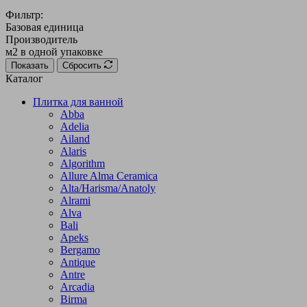
Фильтр:
Базовая единица
Производитель
м2 в одной упаковке
Показать
Сбросить
Каталог
Плитка для ванной
Abba
Adelia
Ailand
Alaris
Algorithm
Allure Alma Ceramica
Alta/Harisma/Anatoly
Alrami
Alva
Bali
Apeks
Bergamo
Antique
Antre
Arcadia
Birma