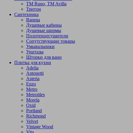
TM Runo, TM Avilla
Тритон
Сантехника
Ванны
Душевые кабины
Душевые ширмы
Полотенцесушители
Сопутствующие товары
Умывальники
Унитазы
Шторки для ванн
Плитка для кухни
Adelia
Antonetti
Asteria
Enzo
Metro
Metrotiles
Morela
Oxid
Portland
Richmond
Velvet
Vintage Wood
Vita