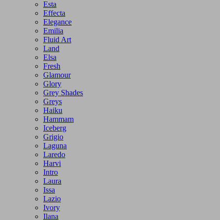
Esta
Effecta
Elegance
Emilia
Fluid Art
Land
Elsa
Fresh
Glamour
Glory
Grey Shades
Greys
Haiku
Hammam
Iceberg
Grigio
Laguna
Laredo
Harvi
Intro
Laura
Issa
Lazio
Ivory
Ilana