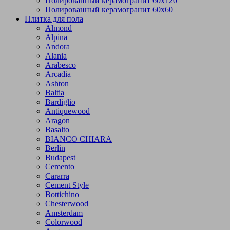
Полированный керамогранит 60х120
Полированный керамогранит 60х60
Плитка для пола
Almond
Alpina
Andora
Alania
Arabesco
Arcadia
Ashton
Baltia
Bardiglio
Antiquewood
Aragon
Basalto
BIANCO CHIARA
Berlin
Budapest
Cemento
Cararra
Cement Style
Bottichino
Chesterwood
Amsterdam
Colorwood