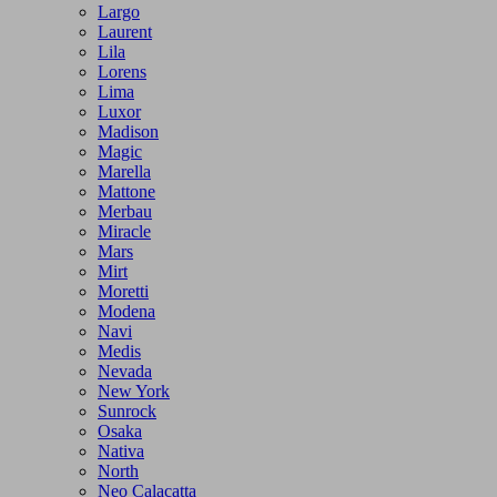
Largo
Laurent
Lila
Lorens
Lima
Luxor
Madison
Magic
Marella
Mattone
Merbau
Miracle
Mars
Mirt
Moretti
Modena
Navi
Medis
Nevada
New York
Sunrock
Osaka
Nativa
North
Neo Calacatta