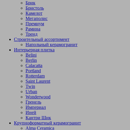
Брик
Бристоль
Камелот
Мегаполис
Премиум
Рамина
Тренд
Строительный ассортимент
Напольный керамогранит
Интерьерная плитка
Belini
Berlin
Calacatta
Portland
Rotterdam
Saint Laurent
Twin
Urban
Wonderwood
Гренель
Империал
Иней
Кантри Шик
Крупноформатный керамогранит
Alma Ceramica