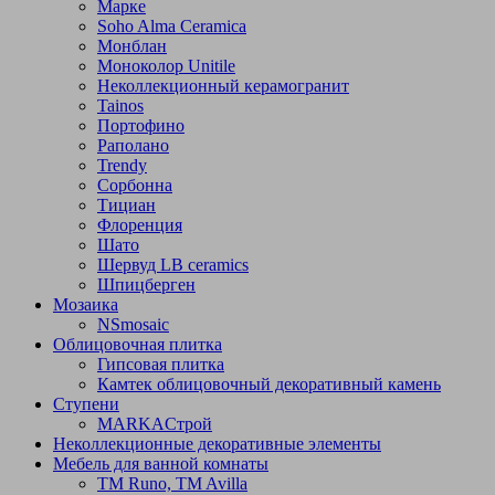
Марке
Soho Alma Ceramica
Монблан
Моноколор Unitile
Неколлекционный керамогранит
Tainos
Портофино
Раполано
Trendy
Сорбонна
Тициан
Флоренция
Шато
Шервуд LB ceramics
Шпицберген
Мозаика
NSmosaic
Облицовочная плитка
Гипсовая плитка
Камтек облицовочный декоративный камень
Ступени
МARKAСтрой
Неколлекционные декоративные элементы
Мебель для ванной комнаты
TM Runo, TM Avilla