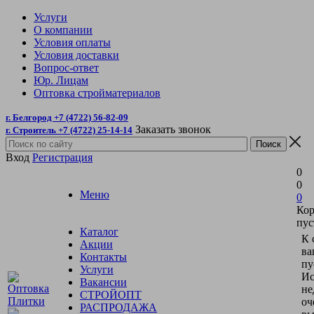
Услуги
О компании
Условия оплаты
Условия доставки
Вопрос-ответ
Юр. Лицам
Оптовка стройматериалов
г. Белгород +7 (4722) 56-82-09
Заказать звонок
г. Строитель +7 (4722) 25-14-14
Вход
Регистрация
0
0
Меню
0
Кор
пус
Каталог
К 
Акции
ва
Контакты
пу
Услуги
Ис
Вакансии
не
СТРОЙОПТ
оч
РАСПРОДАЖА