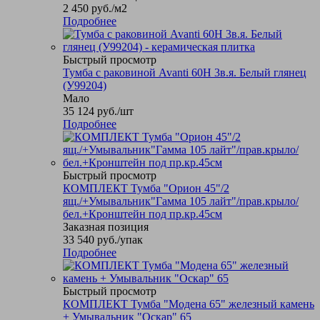
2 450
руб.
/м2
Подробнее
Быстрый просмотр
Тумба с раковиной Avanti 60Н 3в.я. Белый глянец
(У99204)
Мало
35 124
руб.
/шт
Подробнее
Быстрый просмотр
КОМПЛЕКТ Тумба "Орион 45"/2
ящ./+Умывальник"Гамма 105 лайт"/прав.крыло/
бел.+Кронштейн под пр.кр.45см
Заказная позиция
33 540
руб.
/упак
Подробнее
Быстрый просмотр
КОМПЛЕКТ Тумба "Модена 65" железный камень
+ Умывальник "Оскар" 65