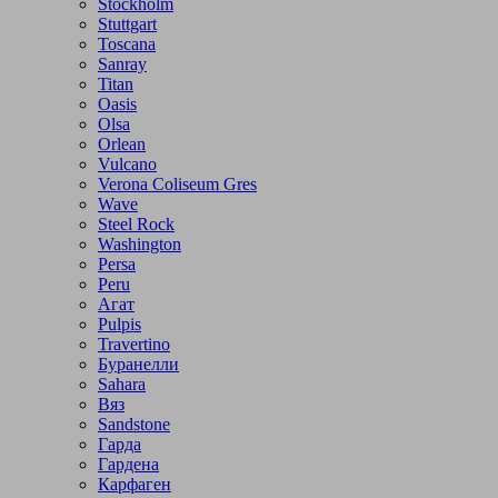
Stockholm
Stuttgart
Toscana
Sanray
Titan
Oasis
Olsa
Orlean
Vulcano
Verona Coliseum Gres
Wave
Steel Rock
Washington
Persa
Peru
Агат
Pulpis
Travertino
Буранелли
Sahara
Вяз
Sandstone
Гарда
Гардена
Карфаген