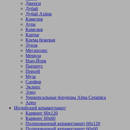
Джерси
Дубай
Дубай Axima
Камелия
Аура
Камелия
Картье
Крема бежевая
Луиза
Мегаполис
Мерида
Нью-Йорк
Папирус
Персей
Муза
Сапфир
Эклипс
Элиз
Универсальные бордюры Alma Ceramica
Arteo
Индийский керамогранит
Карвинг 60х120
Карвинг 60х60
Полированный керамогранит 60х120
Полированный керамогранит 60х60