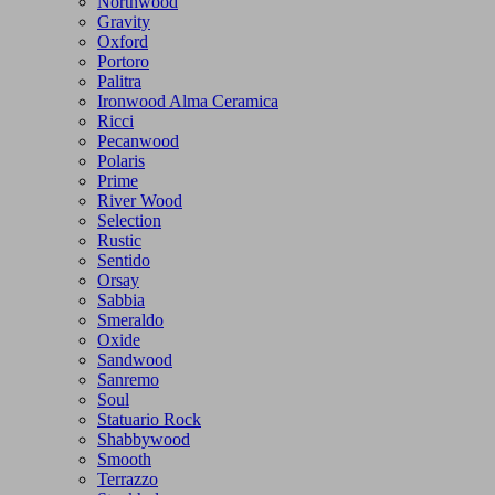
Northwood
Gravity
Oxford
Portoro
Palitra
Ironwood Alma Ceramica
Ricci
Pecanwood
Polaris
Prime
River Wood
Selection
Rustic
Sentido
Orsay
Sabbia
Smeraldo
Oxide
Sandwood
Sanremo
Soul
Statuario Rock
Shabbywood
Smooth
Terrazzo