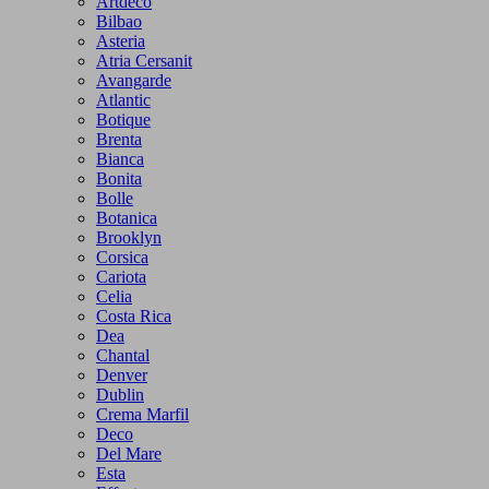
Artdeco
Bilbao
Asteria
Atria Cersanit
Avangarde
Atlantic
Botique
Brenta
Bianca
Bonita
Bolle
Botanica
Brooklyn
Corsica
Cariota
Celia
Costa Rica
Dea
Chantal
Denver
Dublin
Crema Marfil
Deco
Del Mare
Esta