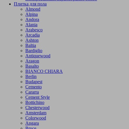
Плитка для пола
Almond
Alpina
Andora
Alania
Arabesco
Arcadia
Ashton
Baltia
Bardiglio
Antiquewood
Aragon
Basalto
BIANCO CHIARA
Berlin
Budapest
Cemento
Cararra
Cement Style
Bottichino
Chesterwood
Amsterdam
Colorwood
Angara
Bruce