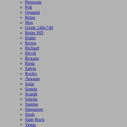
Piemonte
Poli
Origami
Relax
Way
Oxide 246x740
Relax HD
Rialto
Rezzo
Richard
Rivoli
Roxana
Riola
Salvia
Rocko
Ликаон
Solar
Sonata
Scandi
Selesta
Sunrise
Singapore
Slash
Slate Rock
Vegas