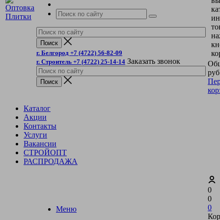
вы
ка
ин
то
на
кн
г. Белгород +7 (4722) 56-82-09
ко
Заказать звонок
г. Строитель +7 (4722) 25-14-14
Общ
руб
Пер
кор
Каталог
Акции
Контакты
Услуги
Вакансии
СТРОЙОПТ
РАСПРОДАЖА
0
0
0
Меню
Кор