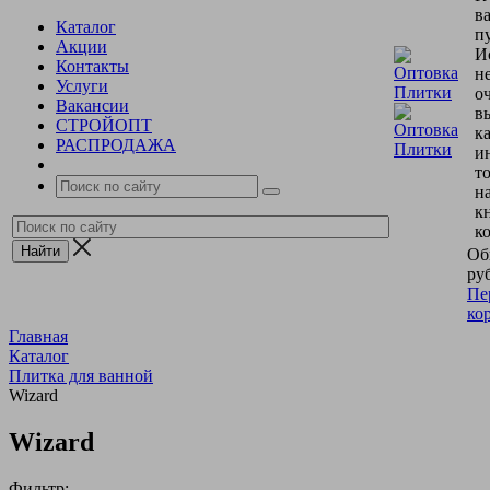
в
Каталог
пу
Акции
И
Контакты
н
Услуги
о
Вакансии
в
СТРОЙОПТ
к
РАСПРОДАЖА
и
т
н
к
к
Об
руб
Пе
ко
Главная
Каталог
Плитка для ванной
Wizard
Wizard
Фильтр: