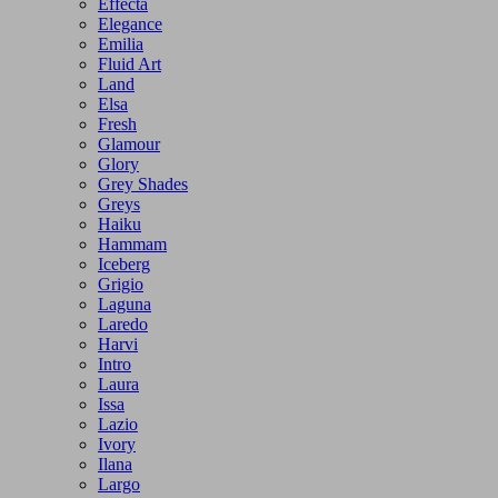
Effecta
Elegance
Emilia
Fluid Art
Land
Elsa
Fresh
Glamour
Glory
Grey Shades
Greys
Haiku
Hammam
Iceberg
Grigio
Laguna
Laredo
Harvi
Intro
Laura
Issa
Lazio
Ivory
Ilana
Largo