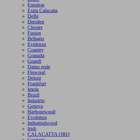
Emotion
Extra Calacatta
Delhi
Dresden
Chester
Fusion
Bellagio
Evidenza
Country
Granada
Grandi
Daino reale
Finwood
Deloni
Frankfurt
Imola
Brazil
Indastrio
Geneva
Harbourwood
Evolution
Industrialwood
Irish
CALACATTA ORO
Capriani