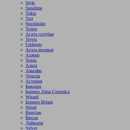
Style
Sunshine
Tokio
Tori
Stockholm
Torres
Агата голубая
Trevis
Umberto
Агата розовая
Алжир
Vegas
Альта
Амалфи
Venezia
Астерия
Баккара
Борнео Alma Ceramica
Wizard
Борнео Belani
Wood
Винтаж
Виола
Дайкири
Velvet