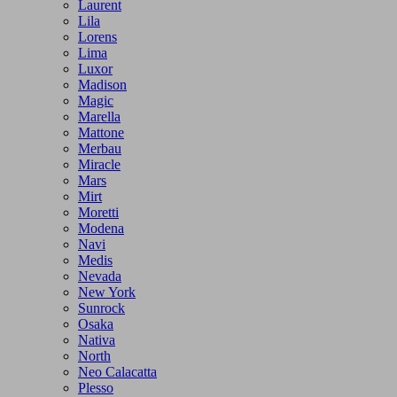
Laurent
Lila
Lorens
Lima
Luxor
Madison
Magic
Marella
Mattone
Merbau
Miracle
Mars
Mirt
Moretti
Modena
Navi
Medis
Nevada
New York
Sunrock
Osaka
Nativa
North
Neo Calacatta
Plesso