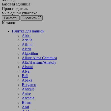
Базовая единица
Производитель
м2 в одной упаковке
Показать
Сбросить
Каталог
Плитка для ванной
Abba
Adelia
Ailand
Alaris
Algorithm
Allure Alma Ceramica
Alta/Harisma/Anatoly
Alrami
Alva
Bali
Apeks
Bergamo
Antique
Antre
Arcadia
Birma
Asai