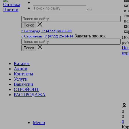
вы
ка
ин
то
на
кн
г. Белгород +7 (4722) 56-82-09
ко
Заказать звонок
г. Строитель +7 (4722) 25-14-14
Общ
руб
Пер
кор
Каталог
Акции
Контакты
Услуги
Вакансии
СТРОЙОПТ
РАСПРОДАЖА
0
0
0
Меню
Кор