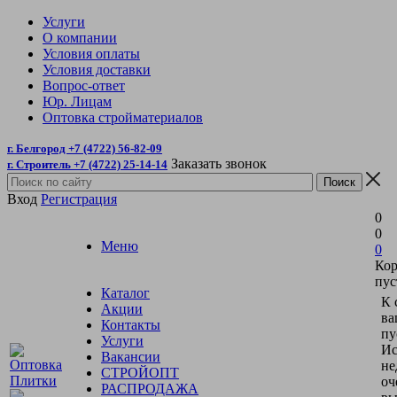
Услуги
О компании
Условия оплаты
Условия доставки
Вопрос-ответ
Юр. Лицам
Оптовка стройматериалов
г. Белгород +7 (4722) 56-82-09
Заказать звонок
г. Строитель +7 (4722) 25-14-14
Вход
Регистрация
0
0
Меню
0
Кор
пус
Каталог
К 
Акции
ва
Контакты
пу
Услуги
Ис
Вакансии
не
СТРОЙОПТ
оч
РАСПРОДАЖА