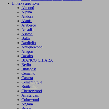
Плитка для пола
Almond
Alpina
Andora
Alania
Arabesco
Arcadia
Ashton
Baltia
Bardiglio
Antiquewood
Aragon
Basalto
BIANCO CHIARA
Berlin
Budapest
Cemento
Cararra
Cement Style
Bottichino
Chesterwood
Amsterdam
Colorwood
Angara
Bruce