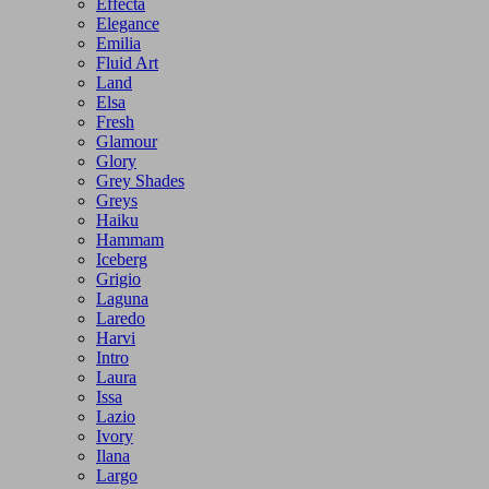
Effecta
Elegance
Emilia
Fluid Art
Land
Elsa
Fresh
Glamour
Glory
Grey Shades
Greys
Haiku
Hammam
Iceberg
Grigio
Laguna
Laredo
Harvi
Intro
Laura
Issa
Lazio
Ivory
Ilana
Largo