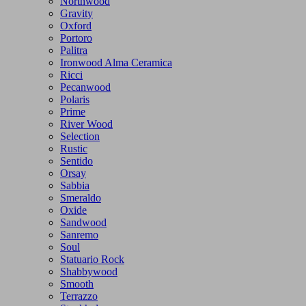
Northwood
Gravity
Oxford
Portoro
Palitra
Ironwood Alma Ceramica
Ricci
Pecanwood
Polaris
Prime
River Wood
Selection
Rustic
Sentido
Orsay
Sabbia
Smeraldo
Oxide
Sandwood
Sanremo
Soul
Statuario Rock
Shabbywood
Smooth
Terrazzo