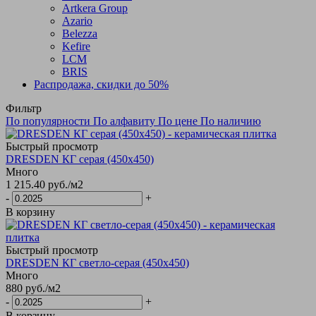
Artkera Group
Azario
Belezza
Kefire
LCM
BRIS
Распродажа, скидки до 50%
Фильтр
По популярности
По алфавиту
По цене
По наличию
Быстрый просмотр
DRESDEN КГ серая (450х450)
Много
1 215.40
руб.
/м2
-
+
В корзину
Быстрый просмотр
DRESDEN КГ светло-серая (450х450)
Много
880
руб.
/м2
-
+
В корзину