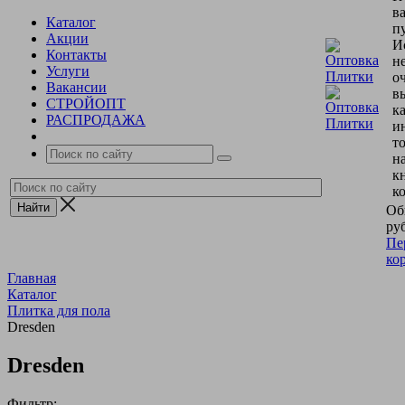
в
Каталог
пу
Акции
И
Контакты
н
Услуги
о
Вакансии
в
СТРОЙОПТ
к
РАСПРОДАЖА
и
т
н
к
к
Об
руб
Пе
ко
Главная
Каталог
Плитка для пола
Dresden
Dresden
Фильтр: