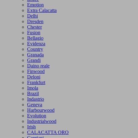
Emotion
Extra Calacatta
Delhi
Dresden
Chester
Fusion
Bellagio
Evidenza
Country
Granada
Grandi
Daino reale
Finwood
Deloni
Frankfurt
Imola
Brazil
Indastrio
Geneva
Harbourwood
Evolution
Industrialwood
Irish
CALACATTA ORO
Capriani