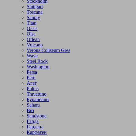
Stockholm
Stuttgart
Toscana
Sanray
Titan
Oasis
Olsa
Orlean
Vulcano
Verona Coliseum Gres
Wave
Steel Rock
Washington
Persa
Peru
Агат
Pulpis
Travertino
Буранелли
Sahara
Вяз
Sandstone
Гарда
Гардена
Карфаген