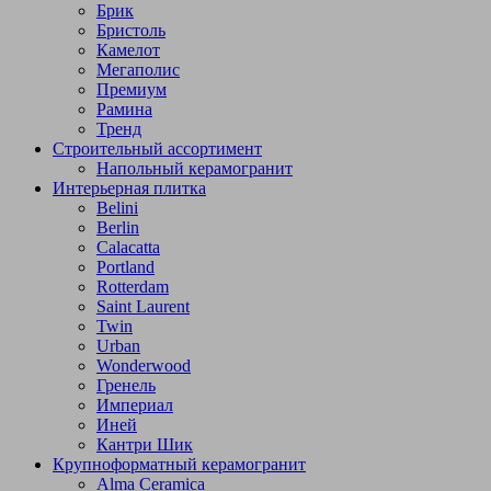
Брик
Бристоль
Камелот
Мегаполис
Премиум
Рамина
Тренд
Строительный ассортимент
Напольный керамогранит
Интерьерная плитка
Belini
Berlin
Calacatta
Portland
Rotterdam
Saint Laurent
Twin
Urban
Wonderwood
Гренель
Империал
Иней
Кантри Шик
Крупноформатный керамогранит
Alma Ceramica