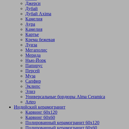
Джерси
Дубай
Дубай Axima
Камелия
Аура
Камелия
Картье
Крема бежевая
Луиза
Мегаполис
Мерида
Нью-Йорк
Папирус
Персей
Муза
Сапфир
Эклипс
Элиз
Универсальные бордюры Alma Ceramica
Arteo
Индийский керамогранит
Карвинг 60х120
Карвинг 60х60
Полированный керамогранит 60х120
Полированный керамогранит 60х60