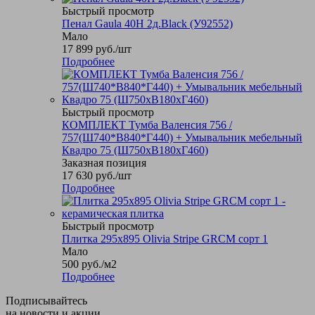
Быстрый просмотр
Пенал Gaula 40Н 2д.Black (У92552)
Мало
17 899
руб.
/шт
Подробнее
Быстрый просмотр
КОМПЛЕКТ Тумба Валенсия 756 /
757(Ш740*В840*Г440) + Умывальник мебельный
Квадро 75 (Ш750хВ180хГ460)
Заказная позиция
17 630
руб.
/шт
Подробнее
Быстрый просмотр
Плитка 295x895 Olivia Stripe GRCM сорт 1
Мало
500
руб.
/м2
Подробнее
Подписывайтесь
на новости и акции