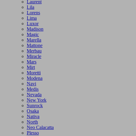
Laurent
Lila
Lorens
Lima
Luxor
Madison
Magic
Marella
Mattone
Merbau
Miracle
Mars
Mirt
Moretti
Modena
Navi
Medis
Nevada
New York
Sunrock
Osaka
Nativa
North
Neo Calacatta
Plesso