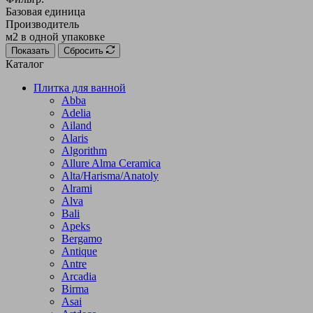
Базовая единица
Производитель
м2 в одной упаковке
Показать
Сбросить
Каталог
Плитка для ванной
Abba
Adelia
Ailand
Alaris
Algorithm
Allure Alma Ceramica
Alta/Harisma/Anatoly
Alrami
Alva
Bali
Apeks
Bergamo
Antique
Antre
Arcadia
Birma
Asai