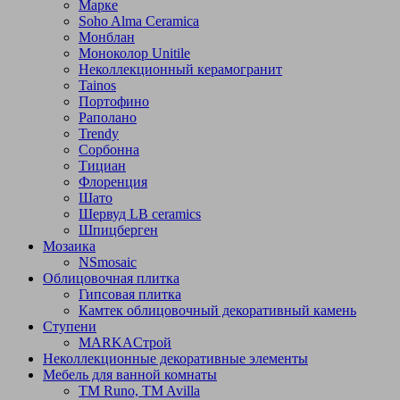
Марке
Soho Alma Ceramica
Монблан
Моноколор Unitile
Неколлекционный керамогранит
Tainos
Портофино
Раполано
Trendy
Сорбонна
Тициан
Флоренция
Шато
Шервуд LB ceramics
Шпицберген
Мозаика
NSmosaic
Облицовочная плитка
Гипсовая плитка
Камтек облицовочный декоративный камень
Ступени
МARKAСтрой
Неколлекционные декоративные элементы
Мебель для ванной комнаты
TM Runo, TM Avilla