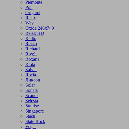
Piemonte
Poli
Origami
Relax
Way
Oxide 246x740
Relax HD
Rialto
Rezzo
Richard
Rivoli
Roxana
Riola
Salvia
Rocko
Ликаон
Solar
Sonata
Scandi
Selesta
Sunrise
Singapore
Slash
Slate Rock
Vegas