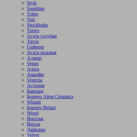
Style
Sunshine
Tokio
Tori
Stockholm
Torres
Агата голубая
Trevis
Umberto
Агата розовая
Алжир
Vegas
Альта
Амалфи
Venezia
Астерия
Баккара
Борнео Alma Ceramica
Wizard
Борнео Belani
Wood
Винтаж
Виола
Дайкири
Velvet