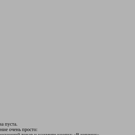
а пуста.
ние очень просто:
ересующий товар и нажмите кнопку «В корзину».