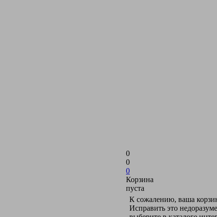
0
0
0
Корзина
пуста
К сожалению, ваша корзин
Исправить это недоразуме
выберите в каталоге инт