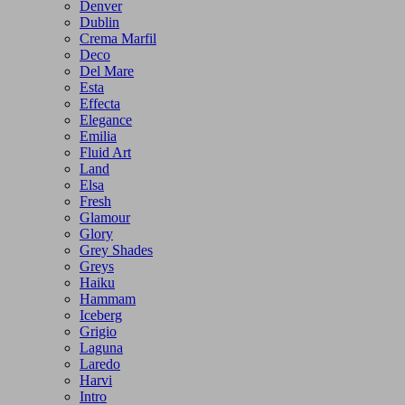
Denver
Dublin
Crema Marfil
Deco
Del Mare
Esta
Effecta
Elegance
Emilia
Fluid Art
Land
Elsa
Fresh
Glamour
Glory
Grey Shades
Greys
Haiku
Hammam
Iceberg
Grigio
Laguna
Laredo
Harvi
Intro