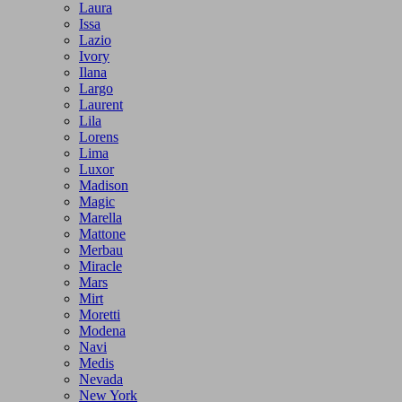
Laura
Issa
Lazio
Ivory
Ilana
Largo
Laurent
Lila
Lorens
Lima
Luxor
Madison
Magic
Marella
Mattone
Merbau
Miracle
Mars
Mirt
Moretti
Modena
Navi
Medis
Nevada
New York