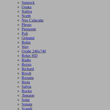
Sunrock
Osaka
Nativa
North
Neo Calacatta
Plesso
Piemonte
Poli
Origami
Relax
Way
Oxide 246x740
Relax HD
Rialto
Rezzo
Richard
Rivoli
Roxana
Riola
Salvia
Rocko
Ликаон
Solar
Sonata
Scandi