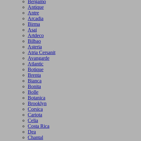
Bergamo
Antique
Antre
Arcadia
Birma
Asai
Artdeco
Bilbao
Asteria
Atria Cersanit
Avangarde
Atlantic
Botique
Brenta
Bianca
Bonita
Bolle
Botanica
Brooklyn
Corsica
Cariota
Celia
Costa Rica
Dea
Chantal