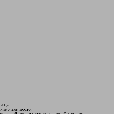
а пуста.
ние очень просто:
ересующий товар и нажмите кнопку «В корзину».