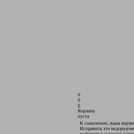
0
0
0
Корзина
пуста
К сожалению, ваша корзин
Исправить это недоразуме
выберите в каталоге инт