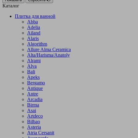
Каталог
Плитка для ванной
Abba
Adelia
Ailand
Alaris
Algorithm
Allure Alma Ceramica
Alta/Harisma/Anatoly
Alrami
Alva
Bali
Apeks
Bergamo
Antique
Antre
Arcadia
Birma
Asai
Artdeco
Bilbao
Asteria
Atria Cersanit