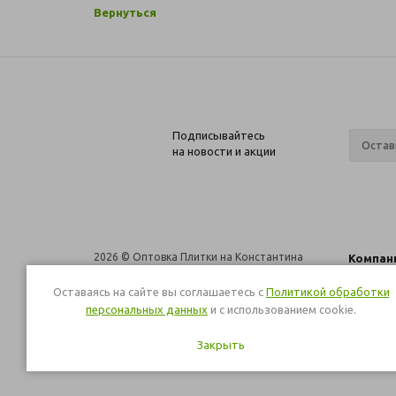
Вернуться
Подписывайтесь
на новости и акции
2026 © Оптовка Плитки на Константина
Компан
Заслонова 161А
О компа
г. Строитель, ул. Строительная 4Б
Оставаясь на сайте вы соглашаетесь с
Политикой обработки
Ваканси
персональных данных
и с использованием cookie.
Магазин
Закрыть