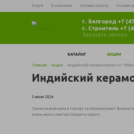
Услуги
О компании
Условия оплаты
Условия 
г. Белгород +7 (4
г. Строитель +7 (
Заказать звонок
КАТАЛОГ
АКЦИИ
Главная
Акции
Индийский керамогранит от 1390р
Индийский керамо
5 июня 2024
Самая низкая цена в городе за керамогранит формата 
очень много плитки! Спешите купить