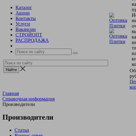
в
Каталог
пу
Акции
И
Контакты
н
Услуги
о
Вакансии
в
СТРОЙОПТ
к
РАСПРОДАЖА
и
т
н
к
к
Об
руб
Пе
ко
Главная
Справочная информация
Производители
Производители
Статьи
Вопрос-ответ