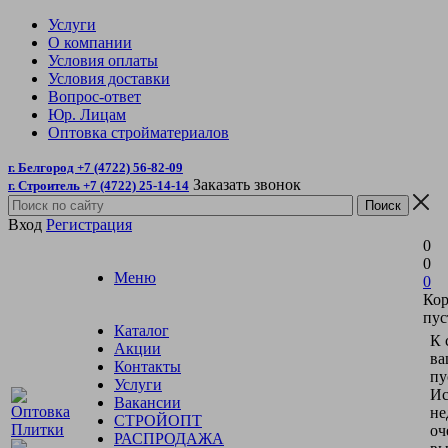
Услуги
О компании
Условия оплаты
Условия доставки
Вопрос-ответ
Юр. Лицам
Оптовка стройматериалов
г. Белгород +7 (4722) 56-82-09
Заказать звонок
г. Строитель +7 (4722) 25-14-14
Вход
Регистрация
0
0
Меню
0
Кор
пус
Каталог
К 
Акции
ва
Контакты
пу
Услуги
Ис
Вакансии
не
СТРОЙОПТ
оч
РАСПРОДАЖА