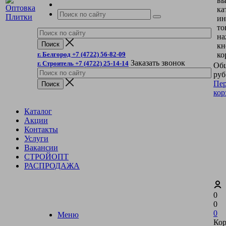
вы
ка
ин
то
на
кн
г. Белгород +7 (4722) 56-82-09
ко
Заказать звонок
г. Строитель +7 (4722) 25-14-14
Общ
руб
Пер
кор
Каталог
Акции
Контакты
Услуги
Вакансии
СТРОЙОПТ
РАСПРОДАЖА
0
0
0
Меню
Кор