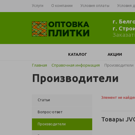
Услуги
О компании
Условия оплаты
Условия 
г. Белг
г. Стро
Заказат
КАТАЛОГ
АКЦИИ
Главная
Справочная информация
Производители
Производители
Элемент не найде
Статьи
Вопрос-ответ
Товары JV
Производители