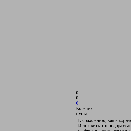
0
0
0
Корзина
пуста
К сожалению, ваша корзин
Исправить это недоразуме
выберите в каталоге инт