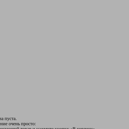
а пуста.
ние очень просто:
ересующий товар и нажмите кнопку «В корзину».