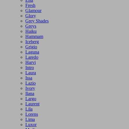
Elsa
Fresh
Glamour
Glory
Grey Shades
Greys
Haiku
Hammam
Iceberg
Grigio
Laguna
Laredo
Harvi
Intro
Laura
Issa
Lazio
Ivory
Ilana
Largo
Laurent
Lila
Lorens
Lima
Luxor