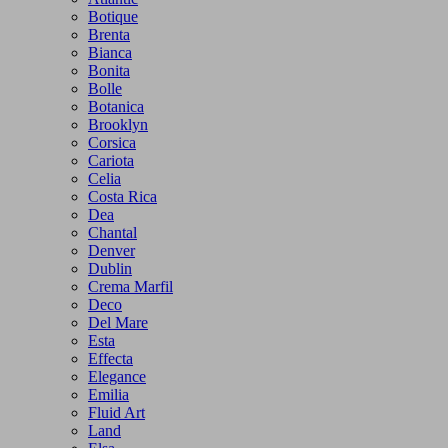
Botique
Brenta
Bianca
Bonita
Bolle
Botanica
Brooklyn
Corsica
Cariota
Celia
Costa Rica
Dea
Chantal
Denver
Dublin
Crema Marfil
Deco
Del Mare
Esta
Effecta
Elegance
Emilia
Fluid Art
Land