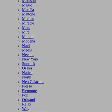
Madison
Magic
Marella
Mattone
Merbau
Miracle
Mars
Mirt
Moretti
Modena
Navi
Medis
Nevada
New York
Sunrock
Osaka
Nativa
North
Neo Calacatta
Plesso
Piemonte
Poli
Origami
Relax
Way