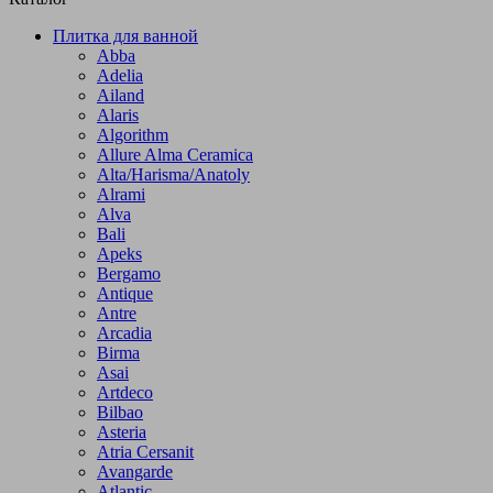
Плитка для ванной
Abba
Adelia
Ailand
Alaris
Algorithm
Allure Alma Ceramica
Alta/Harisma/Anatoly
Alrami
Alva
Bali
Apeks
Bergamo
Antique
Antre
Arcadia
Birma
Asai
Artdeco
Bilbao
Asteria
Atria Cersanit
Avangarde
Atlantic