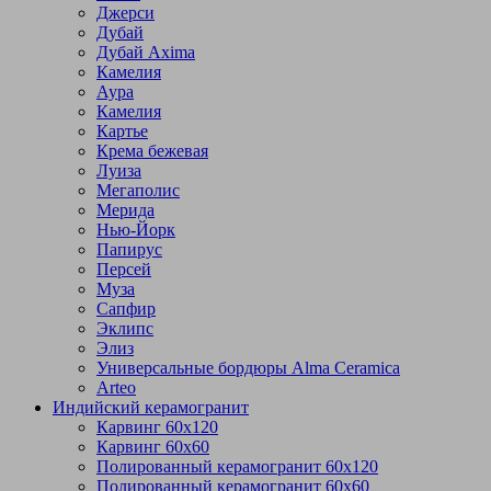
Джерси
Дубай
Дубай Axima
Камелия
Аура
Камелия
Картье
Крема бежевая
Луиза
Мегаполис
Мерида
Нью-Йорк
Папирус
Персей
Муза
Сапфир
Эклипс
Элиз
Универсальные бордюры Alma Ceramica
Arteo
Индийский керамогранит
Карвинг 60х120
Карвинг 60х60
Полированный керамогранит 60х120
Полированный керамогранит 60х60