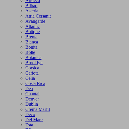
Artdeco
Bilbao
Asteria
Atria Cersanit
Avangarde
Atlantic
Botique
Brenta
Bianca
Bonita
Bolle
Botanica
Brooklyn
Corsica
Cariota
Celia
Costa Rica
Dea
Chantal
Denver
Dublin
Crema Marfil
Deco
Del Mare
Esta