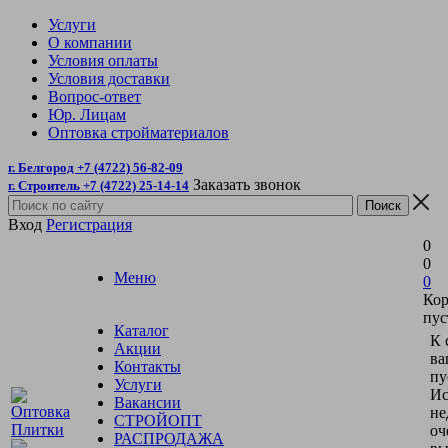
Услуги
О компании
Условия оплаты
Условия доставки
Вопрос-ответ
Юр. Лицам
Оптовка стройматериалов
г. Белгород +7 (4722) 56-82-09
Заказать звонок
г. Строитель +7 (4722) 25-14-14
Вход
Регистрация
0
0
Меню
0
Кор
пус
Каталог
К 
Акции
ва
Контакты
пу
Услуги
Ис
Вакансии
не
СТРОЙОПТ
оч
РАСПРОДАЖА