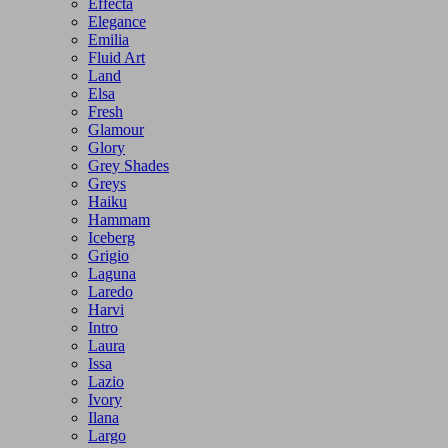
Effecta
Elegance
Emilia
Fluid Art
Land
Elsa
Fresh
Glamour
Glory
Grey Shades
Greys
Haiku
Hammam
Iceberg
Grigio
Laguna
Laredo
Harvi
Intro
Laura
Issa
Lazio
Ivory
Ilana
Largo