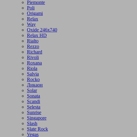
Piemonte
Poli
Origami
Relax
Way
Oxide 246x740
Relax HD
Rialto
Rezzo
Richard
Rivoli
Roxana
Riola
Salvia
Rocko
Ликаон
Solar
Sonata
Scandi
Selesta
Sunrise
Singapore
Slash
Slate Rock
Vegas