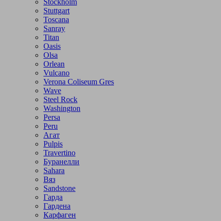
Stockholm
Stuttgart
Toscana
Sanray
Titan
Oasis
Olsa
Orlean
Vulcano
Verona Coliseum Gres
Wave
Steel Rock
Washington
Persa
Peru
Агат
Pulpis
Travertino
Буранелли
Sahara
Вяз
Sandstone
Гарда
Гардена
Карфаген