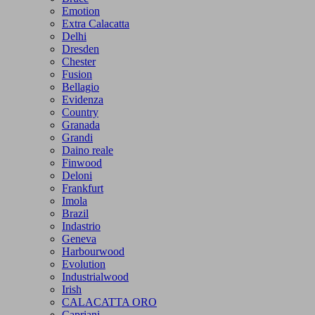
Emotion
Extra Calacatta
Delhi
Dresden
Chester
Fusion
Bellagio
Evidenza
Country
Granada
Grandi
Daino reale
Finwood
Deloni
Frankfurt
Imola
Brazil
Indastrio
Geneva
Harbourwood
Evolution
Industrialwood
Irish
CALACATTA ORO
Capriani