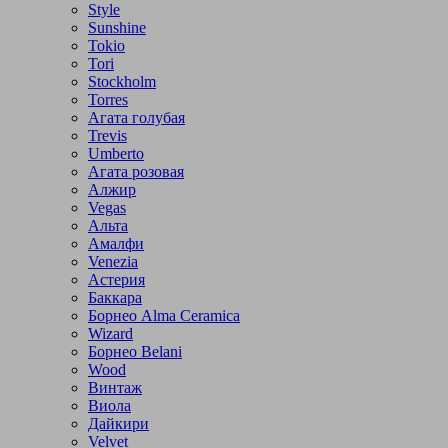
Style
Sunshine
Tokio
Tori
Stockholm
Torres
Агата голубая
Trevis
Umberto
Агата розовая
Алжир
Vegas
Альта
Амалфи
Venezia
Астерия
Баккара
Борнео Alma Ceramica
Wizard
Борнео Belani
Wood
Винтаж
Виола
Дайкири
Velvet