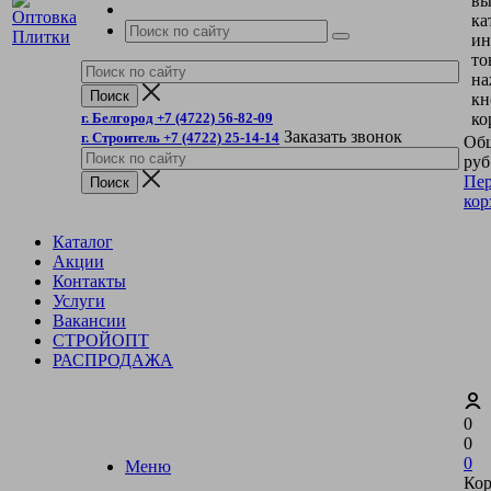
вы
ка
ин
то
на
кн
г. Белгород +7 (4722) 56-82-09
ко
Заказать звонок
г. Строитель +7 (4722) 25-14-14
Общ
руб
Пер
кор
Каталог
Акции
Контакты
Услуги
Вакансии
СТРОЙОПТ
РАСПРОДАЖА
0
0
0
Меню
Кор