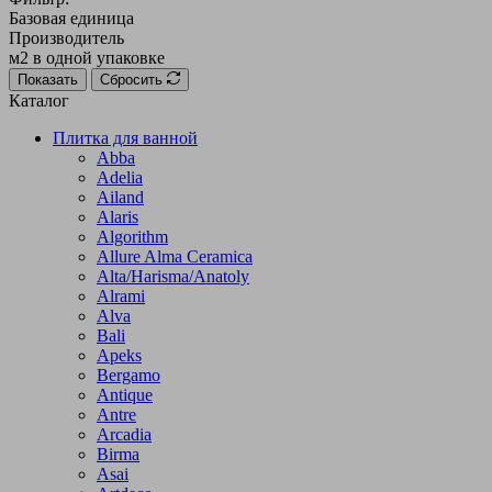
Базовая единица
Производитель
м2 в одной упаковке
Показать
Сбросить
Каталог
Плитка для ванной
Abba
Adelia
Ailand
Alaris
Algorithm
Allure Alma Ceramica
Alta/Harisma/Anatoly
Alrami
Alva
Bali
Apeks
Bergamo
Antique
Antre
Arcadia
Birma
Asai