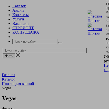
в
Каталог
пу
Акции
И
Контакты
н
Услуги
о
Вакансии
в
СТРОЙОПТ
к
РАСПРОДАЖА
и
т
н
к
к
Об
руб
Пе
ко
Главная
Каталог
Плитка для ванной
Vegas
Vegas
Фильтр: