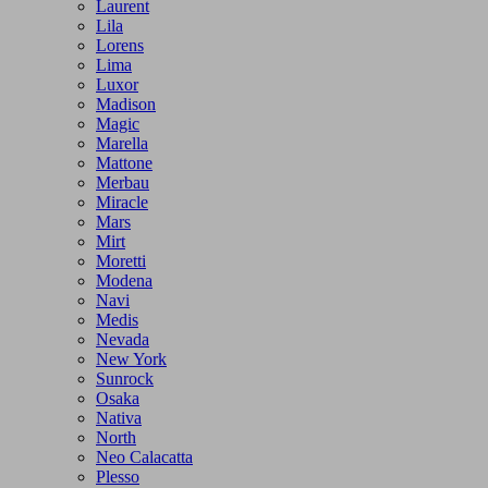
Laurent
Lila
Lorens
Lima
Luxor
Madison
Magic
Marella
Mattone
Merbau
Miracle
Mars
Mirt
Moretti
Modena
Navi
Medis
Nevada
New York
Sunrock
Osaka
Nativa
North
Neo Calacatta
Plesso