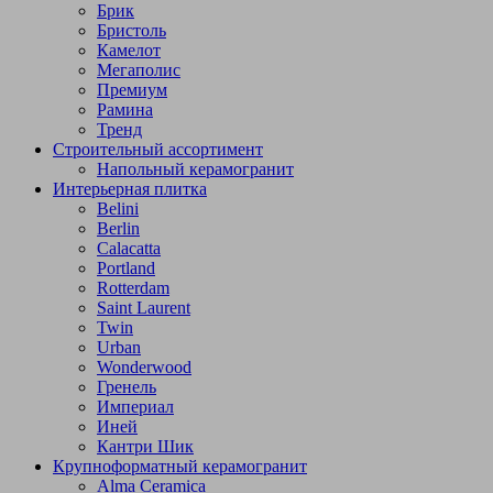
Брик
Бристоль
Камелот
Мегаполис
Премиум
Рамина
Тренд
Строительный ассортимент
Напольный керамогранит
Интерьерная плитка
Belini
Berlin
Calacatta
Portland
Rotterdam
Saint Laurent
Twin
Urban
Wonderwood
Гренель
Империал
Иней
Кантри Шик
Крупноформатный керамогранит
Alma Ceramica