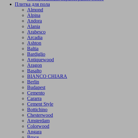
Плитка для пола
Almond
Alpina
Andora
Alania
Arabesco
Arcadia
Ashton
Baltia
Bardiglio
Antiquewood
Aragon
Basalto
BIANCO CHIARA
Berlin
Budapest
Cemento
Cararra
Cement Style
Bottichino
Chesterwood
Amsterdam
Colorwood
Angara
Bruce