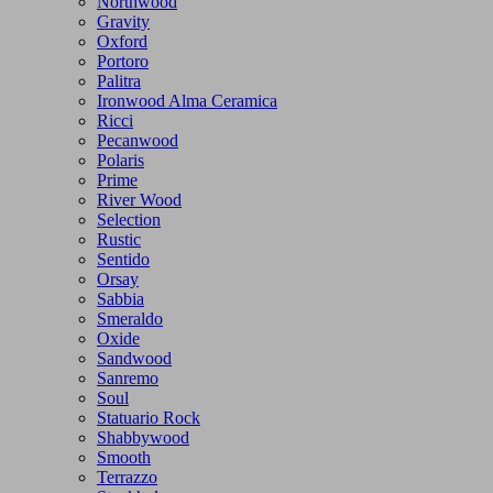
Northwood
Gravity
Oxford
Portoro
Palitra
Ironwood Alma Ceramica
Ricci
Pecanwood
Polaris
Prime
River Wood
Selection
Rustic
Sentido
Orsay
Sabbia
Smeraldo
Oxide
Sandwood
Sanremo
Soul
Statuario Rock
Shabbywood
Smooth
Terrazzo