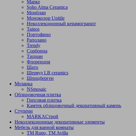
Марке
Soho Alma Ceramica
Монблан
Моноколор Unitile
Неколлекционный керамогранит
Tainos
Портофино
Раполано
Trendy
Сорбонна
Тициан
Флоренция
Шато
Шервуд LB ceramics
Шпицберген
Мозаика
NSmosaic
Облицовочная плитка
Гипсовая плитка
Камтек облицовочный декоративный камень
Ступени
МARKAСтрой
Неколлекционные декоративные элементы
Мебель для ванной комнаты
TM Runo, TM Avilla